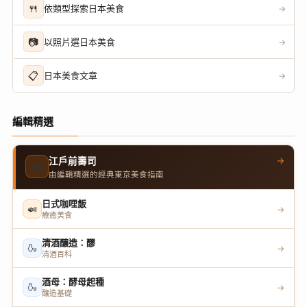
🍴
依類型探索日本美食
→
📷
以照片選日本美食
→
📋
日本美食文章
→
編輯精選
→
江戶前壽司
🍣
由編輯精選的經典東京美食指南
日式咖哩飯
🍛
→
療癒美食
清酒釀造：醪
🍶
→
清酒百科
酒母：酵母起種
🍶
→
釀造基礎