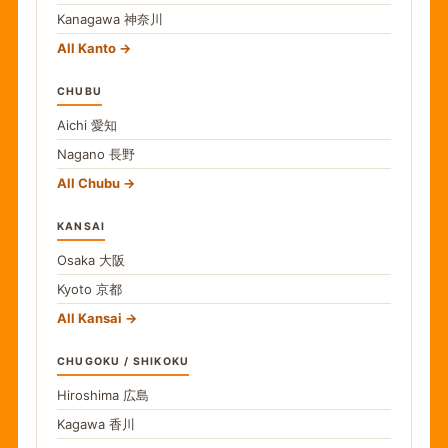
Kanagawa
神奈川
All Kanto
CHUBU
Aichi
愛知
Nagano
長野
All Chubu
KANSAI
Osaka
大阪
Kyoto
京都
All Kansai
CHUGOKU / SHIKOKU
Hiroshima
広島
Kagawa
香川