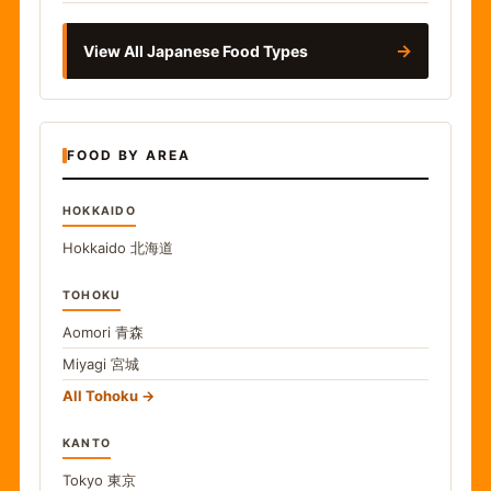
→
View All Japanese Food Types
FOOD BY AREA
HOKKAIDO
Hokkaido
北海道
TOHOKU
Aomori
青森
Miyagi
宮城
All Tohoku
KANTO
Tokyo
東京