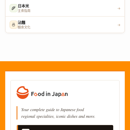
日本米
🌾
→
主食指南
沾麵
🍜
→
麵食文化
Your complete guide to Japanese food
regional specialties, iconic dishes and more.