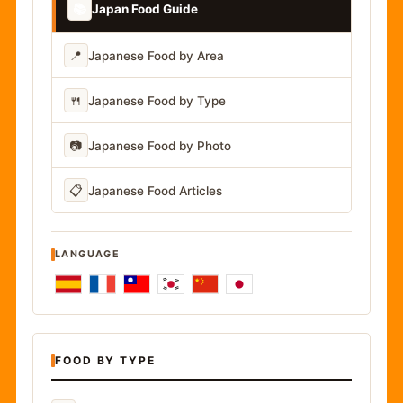
📚
Japan Food Guide
📍
Japanese Food by Area
🍴
Japanese Food by Type
📷
Japanese Food by Photo
📋
Japanese Food Articles
LANGUAGE
FOOD BY TYPE