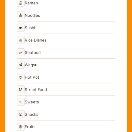
🍜
Ramen
🍝
Noodles
🍣
Sushi
🍚
Rice Dishes
🦐
Seafood
🥩
Wagyu
🍲
Hot Pot
🥢
Street Food
🍡
Sweets
🍘
Snacks
🍓
Fruits