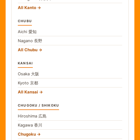
All Kanto
CHUBU
Aichi
愛知
Nagano
長野
All Chubu
KANSAI
Osaka
大阪
Kyoto
京都
All Kansai
CHUGOKU / SHIKOKU
Hiroshima
広島
Kagawa
香川
Chugoku