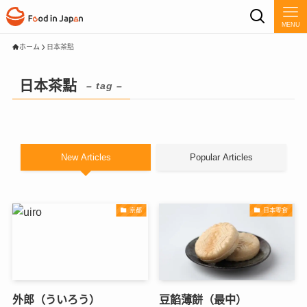
MENU
ホーム
日本茶點
日本茶點
– tag –
New Articles
Popular Articles
京都
日本零食
外郎（ういろう）
豆餡薄餅（最中）