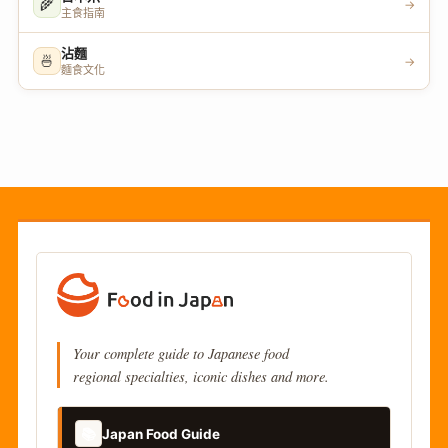
🌾
→
主食指南
沾麵
🍜
→
麵食文化
Your complete guide to Japanese food
regional specialties, iconic dishes and more.
📚
Japan Food Guide