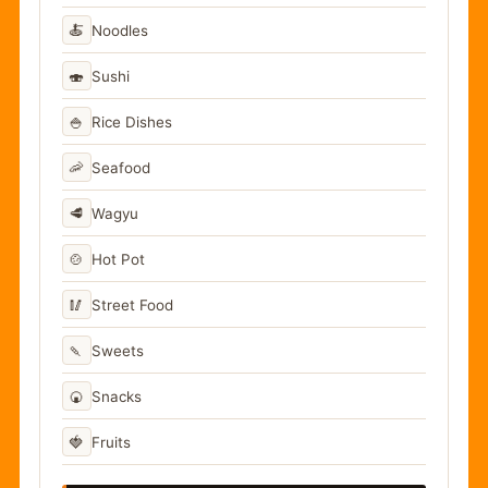
🍝
Noodles
🍣
Sushi
🍚
Rice Dishes
🦐
Seafood
🥩
Wagyu
🍲
Hot Pot
🥢
Street Food
🍡
Sweets
🍘
Snacks
🍓
Fruits