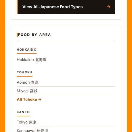
→
View All Japanese Food Types
FOOD BY AREA
HOKKAIDO
Hokkaido
北海道
TOHOKU
Aomori
青森
Miyagi
宮城
All Tohoku
KANTO
Tokyo
東京
Kanagawa
神奈川