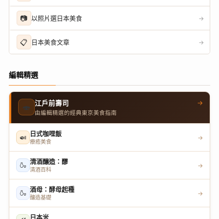
📷
以照片選日本美食
→
📋
日本美食文章
→
編輯精選
→
江戶前壽司
🍣
由編輯精選的經典東京美食指南
日式咖哩飯
🍛
→
療癒美食
清酒釀造：醪
🍶
→
清酒百科
酒母：酵母起種
🍶
→
釀造基礎
日本米