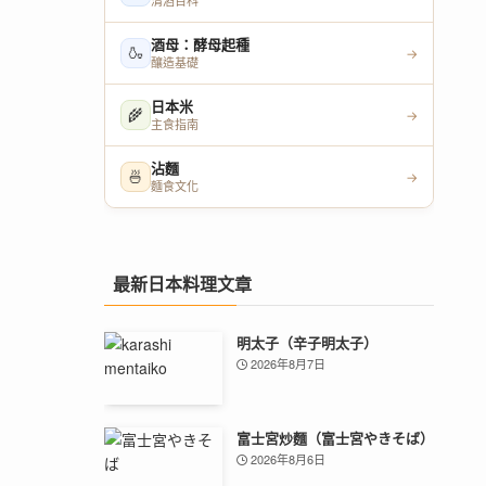
清酒百科
酒母：酵母起種
🍶
→
釀造基礎
日本米
🌾
→
主食指南
沾麵
🍜
→
麵食文化
最新日本料理文章
明太子（辛子明太子）
2026年8月7日
富士宮炒麵（富士宮やきそば）
2026年8月6日