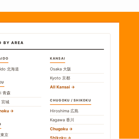
D BY AREA
AIDO
KANSAI
ido
北海道
Osaka
大阪
Kyoto
京都
KU
All Kansai
i
青森
CHUGOKU / SHIKOKU
i
宮城
ohoku
Hiroshima
広島
Kagawa
香川
O
Chugoku
o
東京
Shikoku