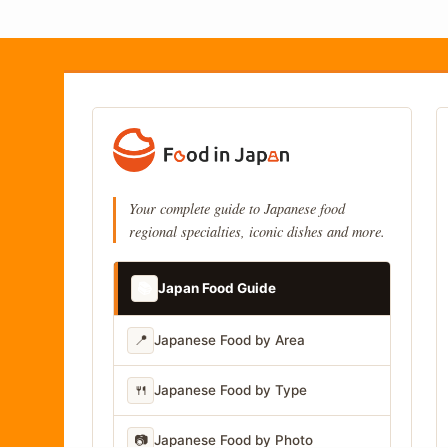
Your complete guide to Japanese food
regional specialties, iconic dishes and more.
📚
Japan Food Guide
📍
Japanese Food by Area
🍴
Japanese Food by Type
📷
Japanese Food by Photo