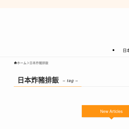
日
ホーム
日本炸豬排飯
日本炸豬排飯
– tag –
New Articles