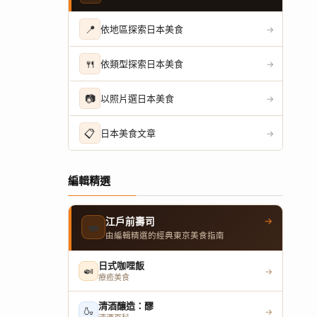
📍
依地區探索日本美食
→
🍴
依類型探索日本美食
→
📷
以照片選日本美食
→
📋
日本美食文章
→
編輯精選
→
江戶前壽司
🍣
由編輯精選的經典東京美食指南
日式咖哩飯
🍛
→
療癒美食
清酒釀造：醪
🍶
→