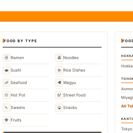
FOOD BY TYPE
FOO
HOKK
🍜
🍝
Ramen
Noodles
Hokka
🍣
🍚
Sushi
Rice Dishes
TOHO
🦐
🥩
Seafood
Wagyu
Aomor
🍲
🥢
Hot Pot
Street Food
Miyag
All T
🍡
🍘
Sweets
Snacks
KANT
🍓
Fruits
Toky