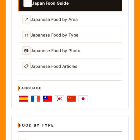
📚
Japan Food Guide
📍
Japanese Food by Area
🍴
Japanese Food by Type
📷
Japanese Food by Photo
📋
Japanese Food Articles
LANGUAGE
FOOD BY TYPE