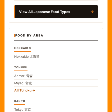
→
View All Japanese Food Types
FOOD BY AREA
HOKKAIDO
Hokkaido
北海道
TOHOKU
Aomori
青森
Miyagi
宮城
All Tohoku
KANTO
Tokyo
東京