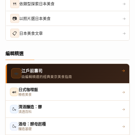
🍴
依類型探索日本美食
→
📷
以照片選日本美食
→
📋
日本美食文章
→
編輯精選
→
江戶前壽司
🍣
由編輯精選的經典東京美食指南
日式咖哩飯
🍛
→
療癒美食
清酒釀造：醪
🍶
→
清酒百科
酒母：酵母起種
🍶
→
釀造基礎