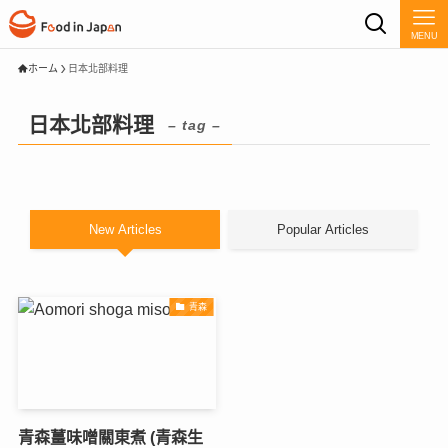
MENU
ホーム
日本北部料理
日本北部料理
– tag –
New Articles
Popular Articles
青森
青森薑味噌關東煮 (青森生