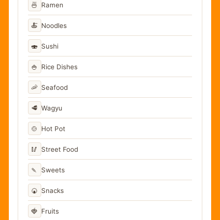
🍜
Ramen
🍝
Noodles
🍣
Sushi
🍚
Rice Dishes
🦐
Seafood
🥩
Wagyu
🍲
Hot Pot
🥢
Street Food
🍡
Sweets
🍘
Snacks
🍓
Fruits