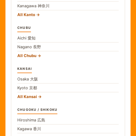
Kanagawa
神奈川
All Kanto
CHUBU
Aichi
愛知
Nagano
長野
All Chubu
KANSAI
Osaka
大阪
Kyoto
京都
All Kansai
CHUGOKU / SHIKOKU
Hiroshima
広島
Kagawa
香川