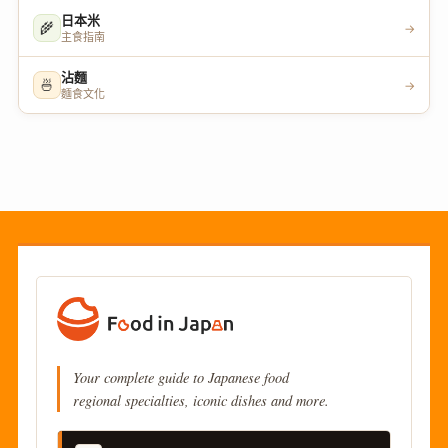
日本米
🌾
→
主食指南
沾麵
🍜
→
麵食文化
Your complete guide to Japanese food
regional specialties, iconic dishes and more.