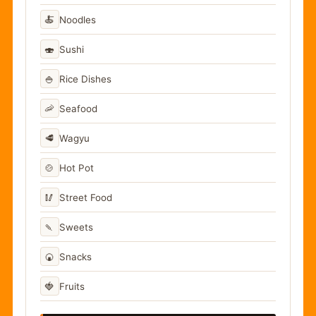
🍝
Noodles
🍣
Sushi
🍚
Rice Dishes
🦐
Seafood
🥩
Wagyu
🍲
Hot Pot
🥢
Street Food
🍡
Sweets
🍘
Snacks
🍓
Fruits