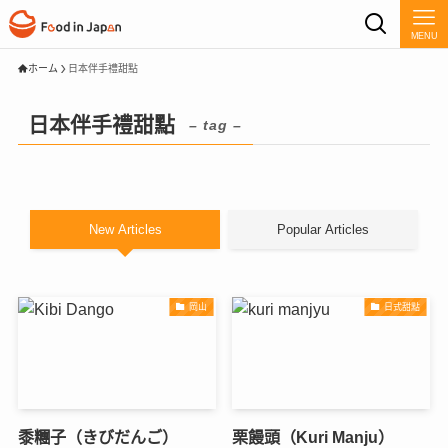
MENU
ホーム
日本伴手禮甜點
日本伴手禮甜點
– tag –
New Articles
Popular Articles
岡山
日式甜點
黍糰子（きびだんご）
栗饅頭（Kuri Manju）