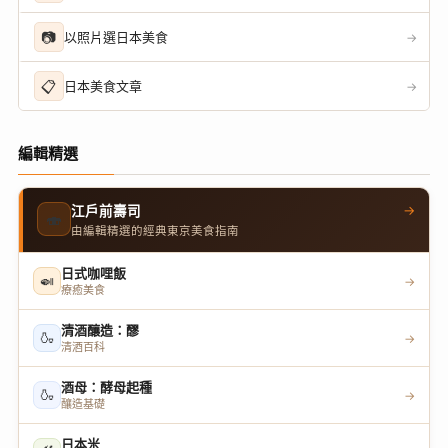
📷
以照片選日本美食
→
📋
日本美食文章
→
編輯精選
→
江戶前壽司
🍣
由編輯精選的經典東京美食指南
日式咖哩飯
🍛
→
療癒美食
清酒釀造：醪
🍶
→
清酒百科
酒母：酵母起種
🍶
→
釀造基礎
日本米