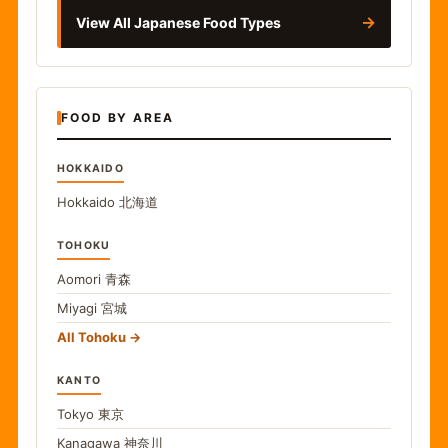
→
View All Japanese Food Types
FOOD BY AREA
HOKKAIDO
Hokkaido
北海道
TOHOKU
Aomori
青森
Miyagi
宮城
All Tohoku
KANTO
Tokyo
東京
Kanagawa
神奈川