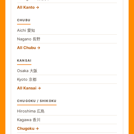
All Kanto
CHUBU
Aichi
愛知
Nagano
長野
All Chubu
KANSAI
Osaka
大阪
Kyoto
京都
All Kansai
CHUGOKU / SHIKOKU
Hiroshima
広島
Kagawa
香川
Chugoku