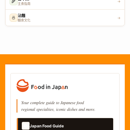
🌾
→
主食指南
沾麵
🍜
→
麵食文化
Your complete guide to Japanese food
regional specialties, iconic dishes and more.
📚
Japan Food Guide