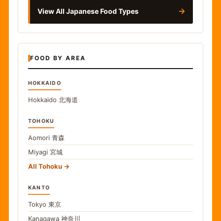
→
View All Japanese Food Types
FOOD BY AREA
HOKKAIDO
Hokkaido
北海道
TOHOKU
Aomori
青森
Miyagi
宮城
All Tohoku
KANTO
Tokyo
東京
Kanagawa
神奈川