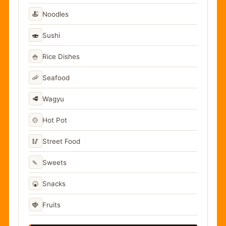
🍝
Noodles
🍣
Sushi
🍚
Rice Dishes
🦐
Seafood
🥩
Wagyu
🍲
Hot Pot
🥢
Street Food
🍡
Sweets
🍘
Snacks
🍓
Fruits