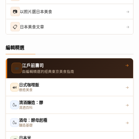
📷
以照片選日本美食
→
📋
日本美食文章
→
編輯精選
→
江戶前壽司
🍣
由編輯精選的經典東京美食指南
日式咖哩飯
🍛
→
療癒美食
清酒釀造：醪
🍶
→
清酒百科
酒母：酵母起種
🍶
→
釀造基礎
日本米