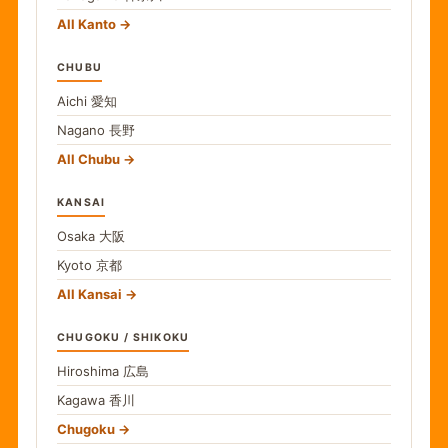
All Kanto
CHUBU
Aichi
愛知
Nagano
長野
All Chubu
KANSAI
Osaka
大阪
Kyoto
京都
All Kansai
CHUGOKU / SHIKOKU
Hiroshima
広島
Kagawa
香川
Chugoku