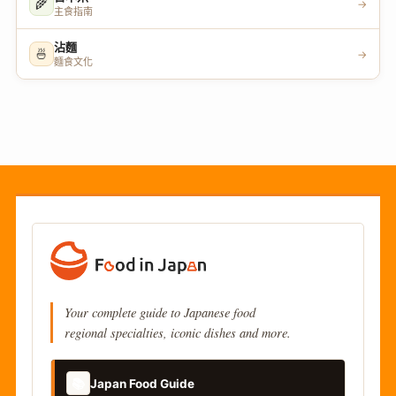
🌾
→
主食指南
沾麵
🍜
→
麵食文化
Your complete guide to Japanese food
regional specialties, iconic dishes and more.
📚
Japan Food Guide