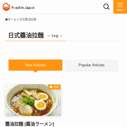
MENU
ホーム
日式醬油拉麵
日式醬油拉麵
– tag –
New Articles
Popular Articles
日本
醬油拉麵 (醤油ラーメン)