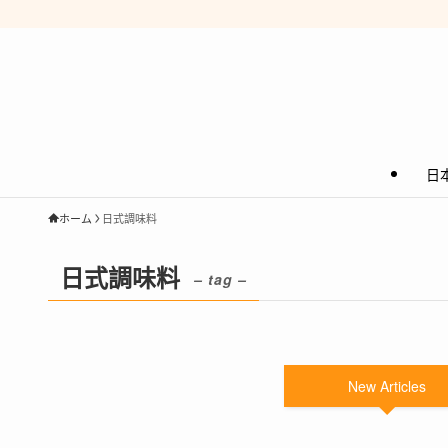
日
ホーム
日式調味料
日式調味料
– tag –
New Articles