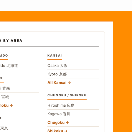
D BY AREA
AIDO
KANSAI
ido
北海道
Osaka
大阪
Kyoto
京都
KU
All Kansai
i
青森
CHUGOKU / SHIKOKU
i
宮城
ohoku
Hiroshima
広島
Kagawa
香川
O
Chugoku
o
東京
Shikoku