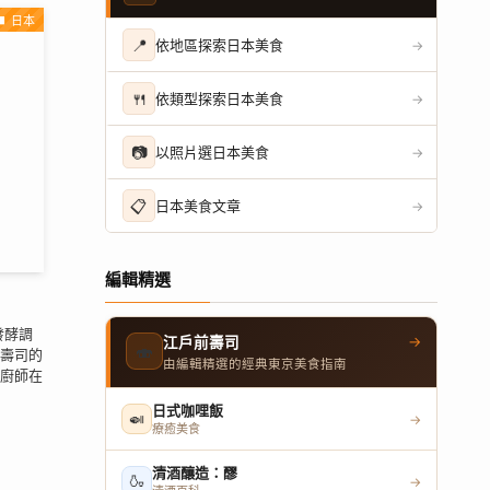
日本
📍
依地區探索日本美食
→
🍴
依類型探索日本美食
→
📷
以照片選日本美食
→
📋
日本美食文章
→
編輯精選
發酵調
→
江戶前壽司
🍣
壽司的
由編輯精選的經典東京美食指南
廚師在
日式咖哩飯
🍛
→
療癒美食
清酒釀造：醪
🍶
→