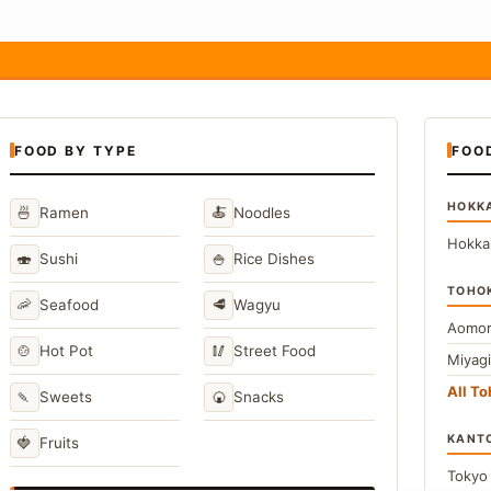
FOOD BY TYPE
FOO
HOKK
🍜
🍝
Ramen
Noodles
Hokka
🍣
🍚
Sushi
Rice Dishes
TOHO
🦐
🥩
Seafood
Wagyu
Aomor
🍲
🥢
Hot Pot
Street Food
Miyag
All T
🍡
🍘
Sweets
Snacks
KANT
🍓
Fruits
Toky