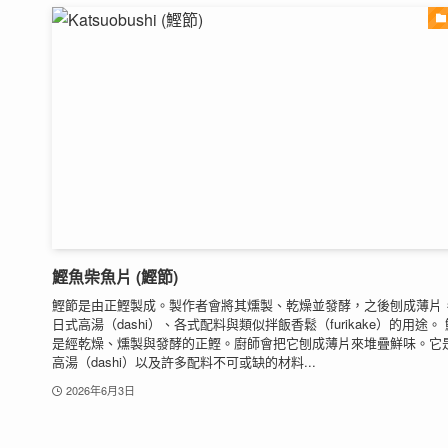
鰹魚柴魚片 (鰹節)
鰹節是由正鰹製成。製作者會將其燻製、乾燥並發酵，之後刨成薄片
日式高湯（dashi）、各式配料與類似拌飯香鬆（furikake）的用途。
是經乾燥、燻製與發酵的正鰹。廚師會把它刨成薄片來堆疊鮮味。它
高湯（dashi）以及許多配料不可或缺的材料...
2026年6月3日