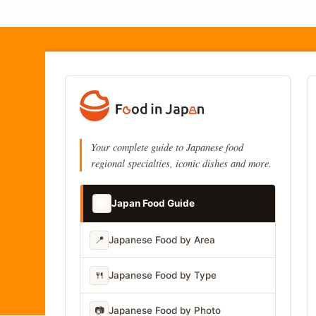
Your complete guide to Japanese food
regional specialties, iconic dishes and more.
📚
Japan Food Guide
📍
Japanese Food by Area
🍴
Japanese Food by Type
📷
Japanese Food by Photo