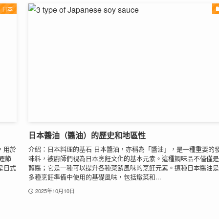
日本
日本醬油（醬油）的歷史和地區性
，用於
介紹：日本料理的基石 日本醬油，亦稱為「醬油」，是一種重要的
 鰹節
味料，被廚師們視為日本烹飪文化的基本元素。這種調味品不僅僅是
是日式
蘸醬；它是一種可以提升各種菜餚風味的烹飪元素。這種日本醬油是
多種烹飪準備中使用的基礎風味，包括燉菜和...
2025年10月10日