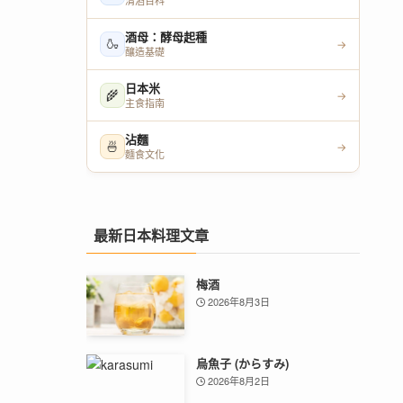
清酒百科
酒母：酵母起種
🍶
→
釀造基礎
日本米
🌾
→
主食指南
沾麵
🍜
→
麵食文化
最新日本料理文章
梅酒
2026年8月3日
烏魚子 (からすみ)
2026年8月2日