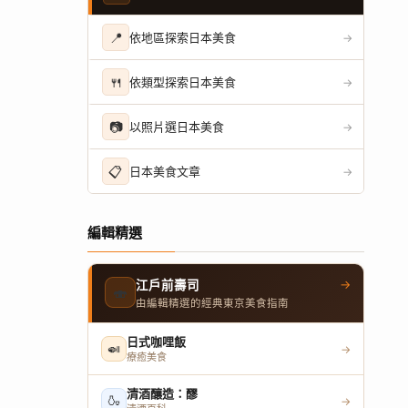
📍
依地區探索日本美食
→
🍴
依類型探索日本美食
→
📷
以照片選日本美食
→
📋
日本美食文章
→
編輯精選
→
江戶前壽司
🍣
由編輯精選的經典東京美食指南
日式咖哩飯
🍛
→
療癒美食
清酒釀造：醪
🍶
→