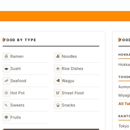
FOOD BY TYPE
FOO
HOKK
🍜
🍝
Ramen
Noodles
Hokka
🍣
🍚
Sushi
Rice Dishes
TOHO
🦐
🥩
Seafood
Wagyu
Aomor
🍲
🥢
Hot Pot
Street Food
Miyag
All T
🍡
🍘
Sweets
Snacks
KANT
🍓
Fruits
Toky