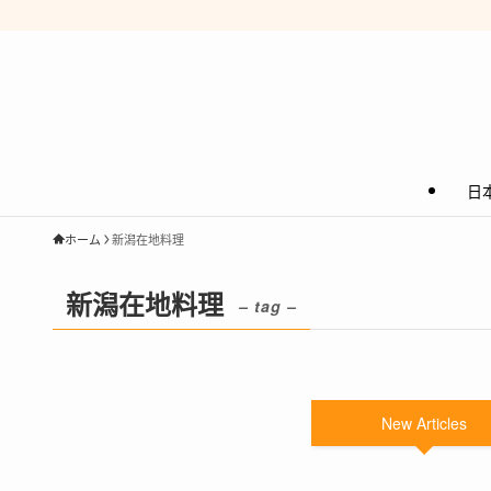
日
ホーム
新潟在地料理
新潟在地料理
– tag –
New Articles