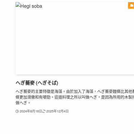
へぎ蕎麥 (へぎそば)
へぎ蕎麥的主要特徵是海藻。由於加入了海藻，へぎ蕎麥麵條比其他
條更加滑嫩和有嚼勁。這道料理之所以叫做へぎ，是因為所用的木製
做へぎ。
2024年8月18日
2025年12月4日