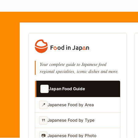
Your complete guide to Japanese food
regional specialties, iconic dishes and more.
📚
Japan Food Guide
📍
Japanese Food by Area
🍴
Japanese Food by Type
📷
Japanese Food by Photo