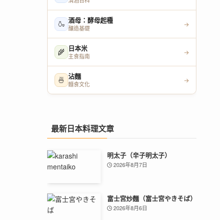
清酒百科
酒母：酵母起種
🍶
→
釀造基礎
日本米
🌾
→
主食指南
沾麵
🍜
→
麵食文化
最新日本料理文章
明太子（辛子明太子）
2026年8月7日
富士宮炒麵（富士宮やきそば）
2026年8月6日