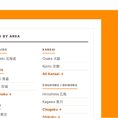
D BY AREA
AIDO
KANSAI
ido
北海道
Osaka
大阪
Kyoto
京都
KU
All Kansai
i
青森
CHUGOKU / SHIKOKU
i
宮城
ohoku
Hiroshima
広島
Kagawa
香川
O
Chugoku
o
東京
Shikoku