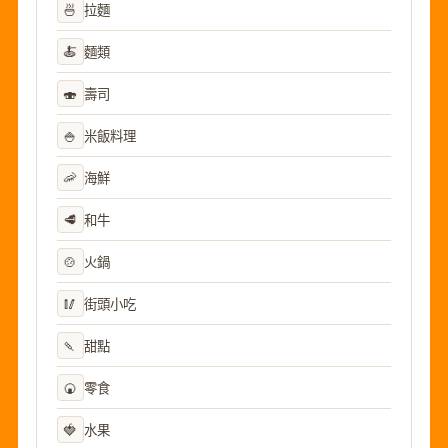
🍜
拉麵
🍝
麵類
🍣
壽司
🍚
米飯料理
🦐
海鮮
🥩
和牛
🍲
火鍋
🥢
街頭小吃
🍡
甜點
🍘
零食
🍓
水果