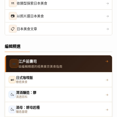
🍴
依類型探索日本美食
→
📷
以照片選日本美食
→
📋
日本美食文章
→
編輯精選
→
江戶前壽司
🍣
由編輯精選的經典東京美食指南
日式咖哩飯
🍛
→
療癒美食
清酒釀造：醪
🍶
→
清酒百科
酒母：酵母起種
🍶
→
釀造基礎