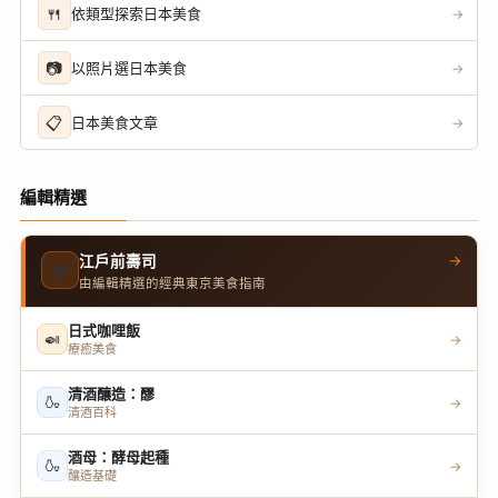
🍴
依類型探索日本美食
→
📷
以照片選日本美食
→
📋
日本美食文章
→
編輯精選
→
江戶前壽司
🍣
由編輯精選的經典東京美食指南
日式咖哩飯
🍛
→
療癒美食
清酒釀造：醪
🍶
→
清酒百科
酒母：酵母起種
🍶
→
釀造基礎