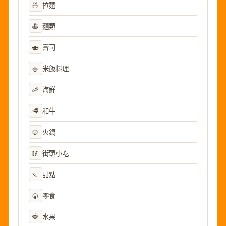
🍜
拉麵
🍝
麵類
🍣
壽司
🍚
米飯料理
🦐
海鮮
🥩
和牛
🍲
火鍋
🥢
街頭小吃
🍡
甜點
🍘
零食
🍓
水果