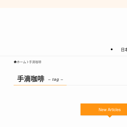
日
ホーム
手滴咖啡
手滴咖啡
– tag –
New Articles