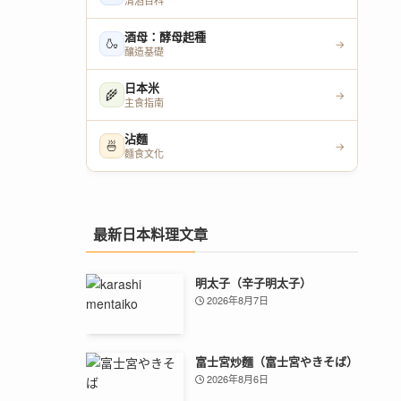
清酒百科
酒母：酵母起種
🍶
→
釀造基礎
日本米
🌾
→
主食指南
沾麵
🍜
→
麵食文化
最新日本料理文章
明太子（辛子明太子）
2026年8月7日
富士宮炒麵（富士宮やきそば）
2026年8月6日