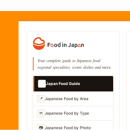
Your complete guide to Japanese food
regional specialties, iconic dishes and more.
📚
Japan Food Guide
📍
Japanese Food by Area
🍴
Japanese Food by Type
📷
Japanese Food by Photo