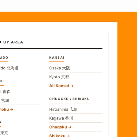
D BY AREA
AIDO
KANSAI
ido
北海道
Osaka
大阪
Kyoto
京都
KU
All Kansai
i
青森
CHUGOKU / SHIKOKU
i
宮城
ohoku
Hiroshima
広島
Kagawa
香川
O
Chugoku
o
東京
Shikoku