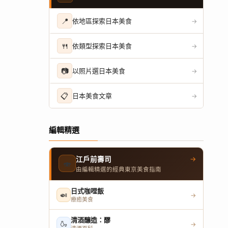
📍
依地區探索日本美食
→
🍴
依類型探索日本美食
→
📷
以照片選日本美食
→
📋
日本美食文章
→
編輯精選
→
江戶前壽司
🍣
由編輯精選的經典東京美食指南
日式咖哩飯
🍛
→
療癒美食
清酒釀造：醪
🍶
→