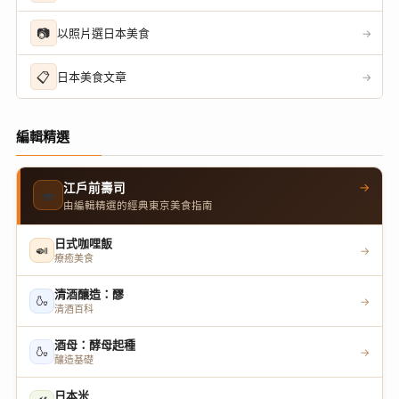
📷
以照片選日本美食
→
📋
日本美食文章
→
編輯精選
→
江戶前壽司
🍣
由編輯精選的經典東京美食指南
日式咖哩飯
🍛
→
療癒美食
清酒釀造：醪
🍶
→
清酒百科
酒母：酵母起種
🍶
→
釀造基礎
日本米