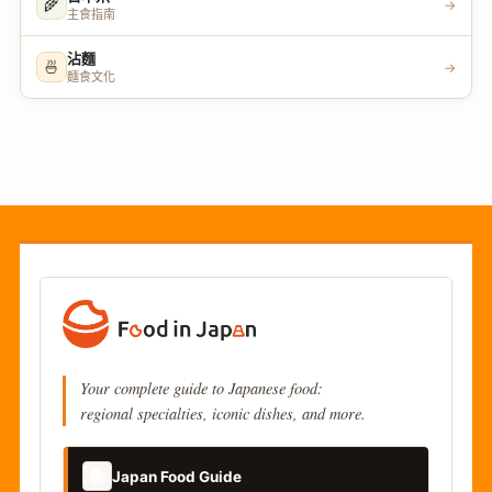
🌾
→
主食指南
沾麵
🍜
→
麵食文化
Your complete guide to Japanese food:
regional specialties, iconic dishes, and more.
📚
Japan Food Guide