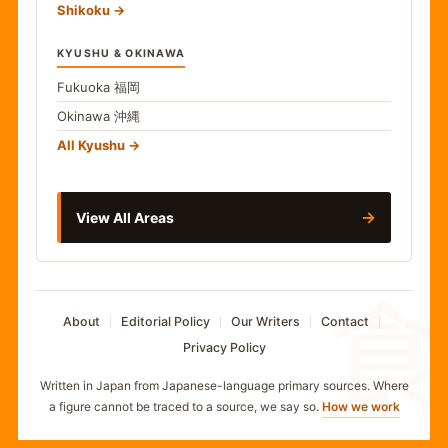
Shikoku
KYUSHU & OKINAWA
Fukuoka
福岡
Okinawa
沖縄
All Kyushu
→
View All Areas
食
About
Editorial Policy
Our Writers
Contact
Privacy Policy
Written in Japan from Japanese-language primary sources. Where
a figure cannot be traced to a source, we say so.
How we work