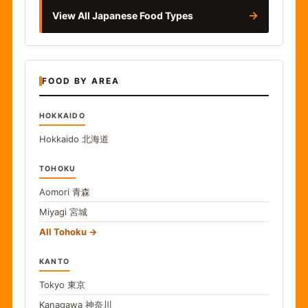
→
View All Japanese Food Types
FOOD BY AREA
HOKKAIDO
Hokkaido
北海道
TOHOKU
Aomori
青森
Miyagi
宮城
All Tohoku
KANTO
Tokyo
東京
Kanagawa
神奈川