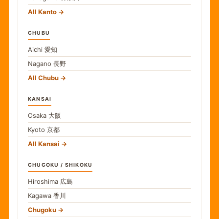
All Kanto
CHUBU
Aichi
愛知
Nagano
長野
All Chubu
KANSAI
Osaka
大阪
Kyoto
京都
All Kansai
CHUGOKU / SHIKOKU
Hiroshima
広島
Kagawa
香川
Chugoku