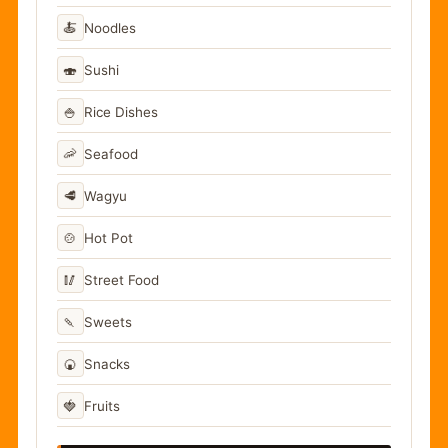
🍝
Noodles
🍣
Sushi
🍚
Rice Dishes
🦐
Seafood
🥩
Wagyu
🍲
Hot Pot
🥢
Street Food
🍡
Sweets
🍘
Snacks
🍓
Fruits