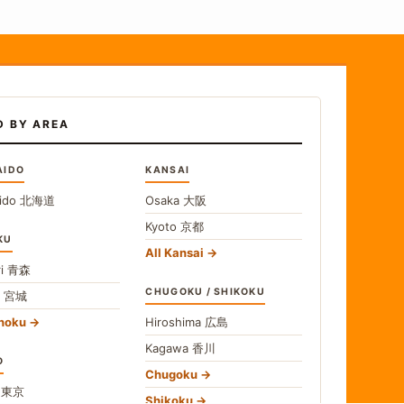
D BY AREA
AIDO
KANSAI
ido
北海道
Osaka
大阪
Kyoto
京都
KU
All Kansai
i
青森
CHUGOKU / SHIKOKU
i
宮城
ohoku
Hiroshima
広島
Kagawa
香川
O
Chugoku
o
東京
Shikoku