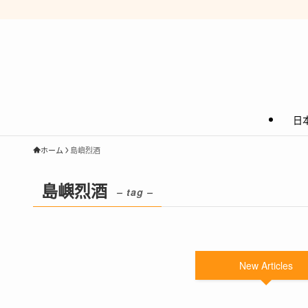
日
ホーム
島嶼烈酒
島嶼烈酒
– tag –
New Articles