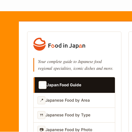
Your complete guide to Japanese food
regional specialties, iconic dishes and more.
📚
Japan Food Guide
📍
Japanese Food by Area
🍴
Japanese Food by Type
📷
Japanese Food by Photo