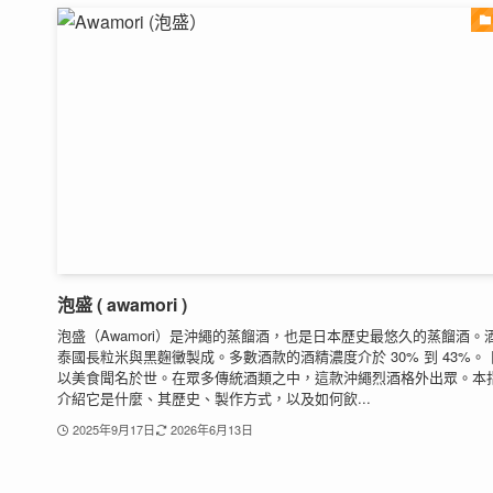
泡盛 ( awamori )
泡盛（Awamori）是沖繩的蒸餾酒，也是日本歷史最悠久的蒸餾酒。
泰國長粒米與黑麴黴製成。多數酒款的酒精濃度介於 30% 到 43%。
以美食聞名於世。在眾多傳統酒類之中，這款沖繩烈酒格外出眾。本
介紹它是什麼、其歷史、製作方式，以及如何飲...
2025年9月17日
2026年6月13日