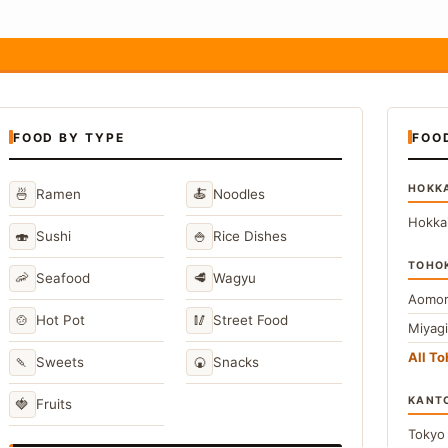
FOOD BY TYPE
FOO
HOKK
🍜
🍝
Ramen
Noodles
Hokka
🍣
🍚
Sushi
Rice Dishes
TOHO
🦐
🥩
Seafood
Wagyu
Aomor
🍲
🥢
Hot Pot
Street Food
Miyag
All T
🍡
🍘
Sweets
Snacks
KANT
🍓
Fruits
Toky