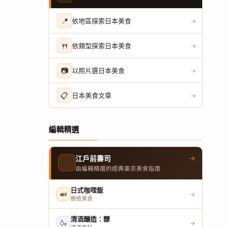
📍
依地區探索日本美食
→
🍴
依類型探索日本美食
→
📷
以照片選日本美食
→
📋
日本美食文章
→
編輯精選
→
江戶前壽司
🍣
由編輯精選的經典東京美食指南
日式咖哩飯
🍛
→
療癒美食
清酒釀造：醪
🍶
→