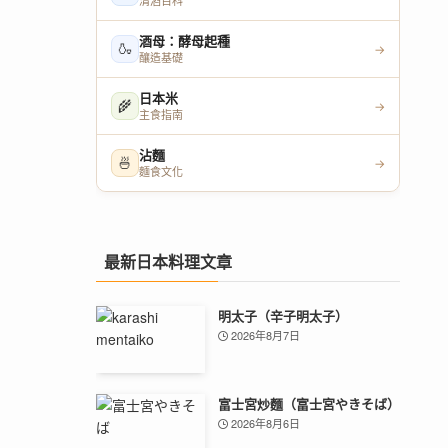
清酒百科
酒母：酵母起種
🍶
→
釀造基礎
日本米
🌾
→
主食指南
沾麵
🍜
→
麵食文化
最新日本料理文章
明太子（辛子明太子）
2026年8月7日
富士宮炒麵（富士宮やきそば）
2026年8月6日