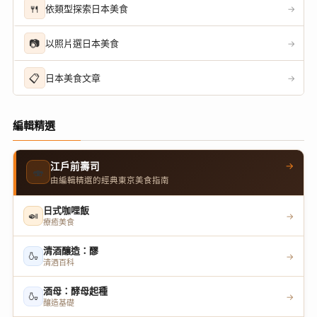
🍴
依類型探索日本美食
→
📷
以照片選日本美食
→
📋
日本美食文章
→
編輯精選
→
江戶前壽司
🍣
由編輯精選的經典東京美食指南
日式咖哩飯
🍛
→
療癒美食
清酒釀造：醪
🍶
→
清酒百科
酒母：酵母起種
🍶
→
釀造基礎