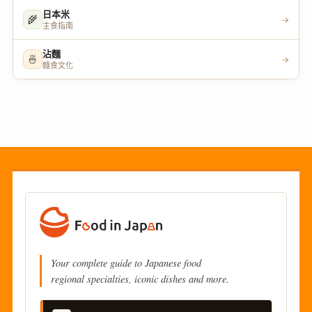
日本米
🌾
→
主食指南
沾麵
🍜
→
麵食文化
Your complete guide to Japanese food
regional specialties, iconic dishes and more.