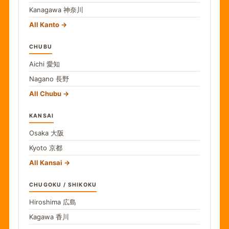
Kanagawa
神奈川
All Kanto
CHUBU
Aichi
愛知
Nagano
長野
All Chubu
KANSAI
Osaka
大阪
Kyoto
京都
All Kansai
CHUGOKU / SHIKOKU
Hiroshima
広島
Kagawa
香川