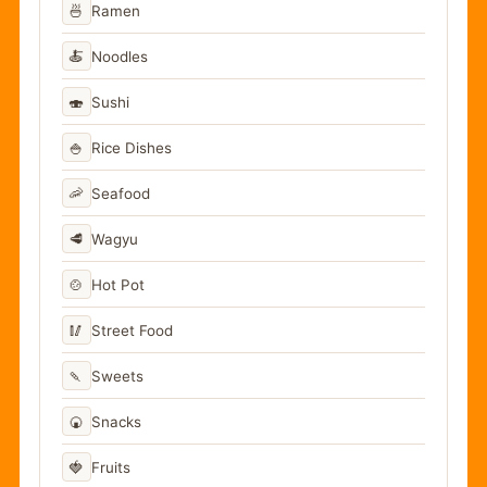
🍜
Ramen
🍝
Noodles
🍣
Sushi
🍚
Rice Dishes
🦐
Seafood
🥩
Wagyu
🍲
Hot Pot
🥢
Street Food
🍡
Sweets
🍘
Snacks
🍓
Fruits