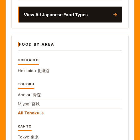
→
View All Japanese Food Types
FOOD BY AREA
HOKKAIDO
Hokkaido
北海道
TOHOKU
Aomori
青森
Miyagi
宮城
All Tohoku
KANTO
Tokyo
東京