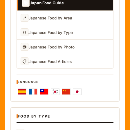
📚
Japan Food Guide
📍
Japanese Food by Area
🍴
Japanese Food by Type
📷
Japanese Food by Photo
📋
Japanese Food Articles
LANGUAGE
FOOD BY TYPE