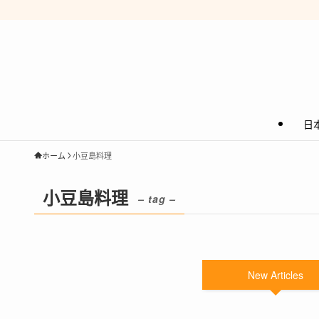
日
ホーム
小豆島料理
小豆島料理
– tag –
New Articles