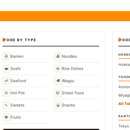
FOOD BY TYPE
FOO
HOKK
🍜
🍝
Ramen
Noodles
Hokka
🍣
🍚
Sushi
Rice Dishes
TOHO
🦐
🥩
Seafood
Wagyu
Aomor
🍲
🥢
Hot Pot
Street Food
Miyag
All T
🍡
🍘
Sweets
Snacks
KANT
🍓
Fruits
Toky