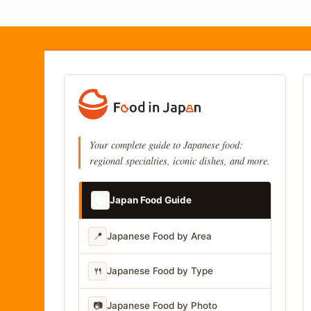
Your complete guide to Japanese food:
regional specialties, iconic dishes, and more.
📚
Japan Food Guide
📍
Japanese Food by Area
🍴
Japanese Food by Type
📷
Japanese Food by Photo