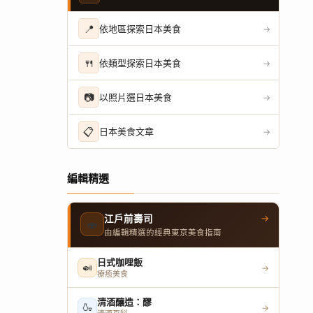
📍
依地區探索日本美食
→
🍴
依類型探索日本美食
→
📷
以照片選日本美食
→
📋
日本美食文章
→
編輯精選
→
江戶前壽司
🍣
由編輯精選的經典東京美食指南
日式咖哩飯
🍛
→
療癒美食
清酒釀造：醪
🍶
→