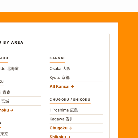
D BY AREA
AIDO
KANSAI
ido
北海道
Osaka
大阪
Kyoto
京都
KU
All Kansai
i
青森
CHUGOKU / SHIKOKU
i
宮城
ohoku
Hiroshima
広島
Kagawa
香川
O
Chugoku
o
東京
Shikoku