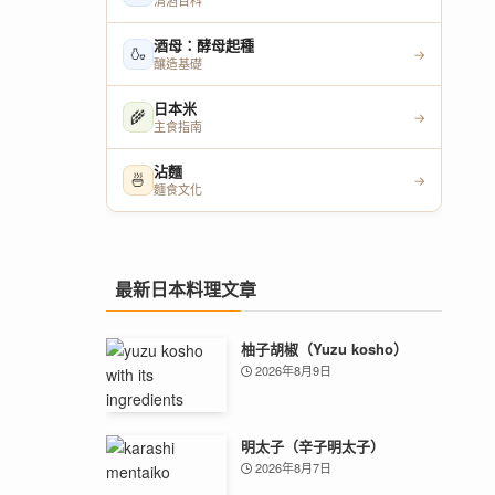
清酒百科
酒母：酵母起種
🍶
→
釀造基礎
日本米
🌾
→
主食指南
沾麵
🍜
→
麵食文化
最新日本料理文章
柚子胡椒（Yuzu kosho）
2026年8月9日
明太子（辛子明太子）
2026年8月7日