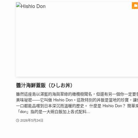
醬汁海鮮蓋飯（ひしお丼）
雖然這座島以湛藍的海與翠綠的橄欖樹聞名，但還有另一個你一定要
美味祕密——它叫做 Hishio Don。這款特別的丼飯是當地的珍寶，讓
一口都能品嚐到日本深沉而溫暖的歷史。 什麼是 Hishio Don？ 簡單
「don」指的是一大碗白飯加上各式配料...
2026年5月24日