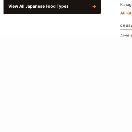
Kana
→
View All Japanese Food Types
All Ka
CHUB
Aichi
Naga
All C
Vie
About
Editorial Policy
Our Writers
Contact
Privacy Policy
 from Japanese-language primary sources. Where a figure cannot be traced to
so.
How we work