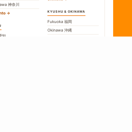
gawa
神奈川
KYUSHU & OKINAWA
nto
Fukuoka
福岡
U
Okinawa
沖縄
愛知
All Kyushu
no
長野
hubu
→
w All Areas
食
 a source, we say