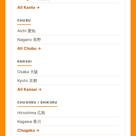
All Kanto
CHUBU
Aichi
愛知
Nagano
長野
All Chubu
KANSAI
Osaka
大阪
Kyoto
京都
All Kansai
CHUGOKU / SHIKOKU
Hiroshima
広島
Kagawa
香川
Chugoku