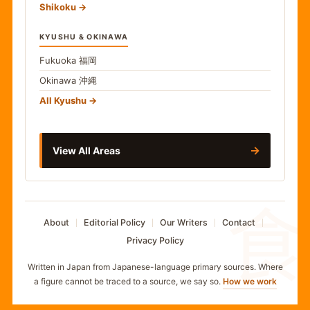
Shikoku
KYUSHU & OKINAWA
Fukuoka
福岡
Okinawa
沖縄
All Kyushu
→
View All Areas
食
About
Editorial Policy
Our Writers
Contact
Privacy Policy
Written in Japan from Japanese-language primary sources. Where
a figure cannot be traced to a source, we say so.
How we work