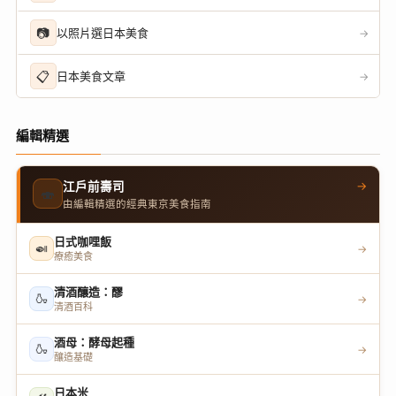
📷
以照片選日本美食
→
📋
日本美食文章
→
編輯精選
→
江戶前壽司
🍣
由編輯精選的經典東京美食指南
日式咖哩飯
🍛
→
療癒美食
清酒釀造：醪
🍶
→
清酒百科
酒母：酵母起種
🍶
→
釀造基礎
日本米