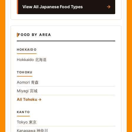
→
View All Japanese Food Types
FOOD BY AREA
HOKKAIDO
Hokkaido
北海道
TOHOKU
Aomori
青森
Miyagi
宮城
All Tohoku
KANTO
Tokyo
東京
Kanagawa
神奈川