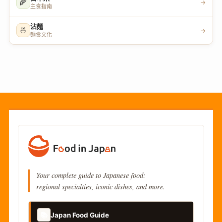
🌾
→
主食指南
沾麵
🍜
→
麵食文化
Your complete guide to Japanese food:
regional specialties, iconic dishes, and more.
📚
Japan Food Guide