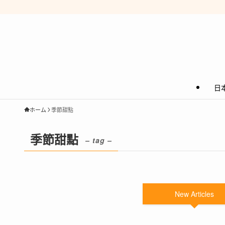
日
ホーム
季節甜點
季節甜點
– tag –
New Articles