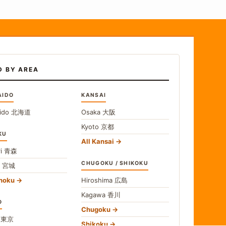
D BY AREA
AIDO
KANSAI
ido
北海道
Osaka
大阪
Kyoto
京都
KU
All Kansai
i
青森
CHUGOKU / SHIKOKU
i
宮城
ohoku
Hiroshima
広島
Kagawa
香川
O
Chugoku
o
東京
Shikoku