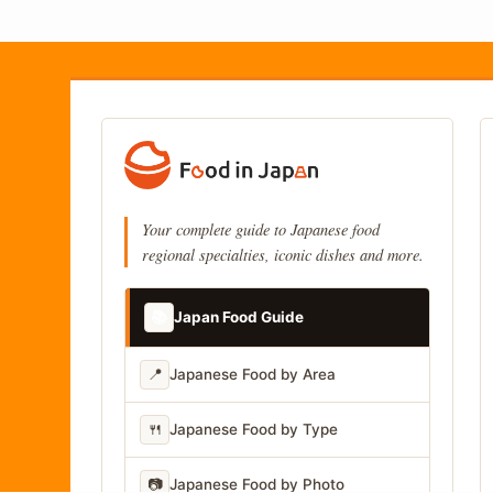
Your complete guide to Japanese food
regional specialties, iconic dishes and more.
📚
Japan Food Guide
📍
Japanese Food by Area
🍴
Japanese Food by Type
📷
Japanese Food by Photo