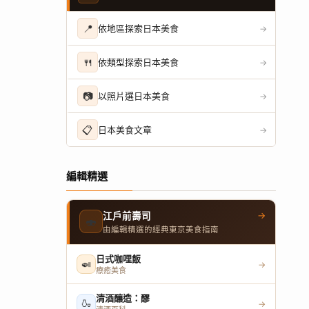
📍
依地區探索日本美食
→
🍴
依類型探索日本美食
→
📷
以照片選日本美食
→
📋
日本美食文章
→
編輯精選
→
江戶前壽司
🍣
由編輯精選的經典東京美食指南
日式咖哩飯
🍛
→
療癒美食
清酒釀造：醪
🍶
→