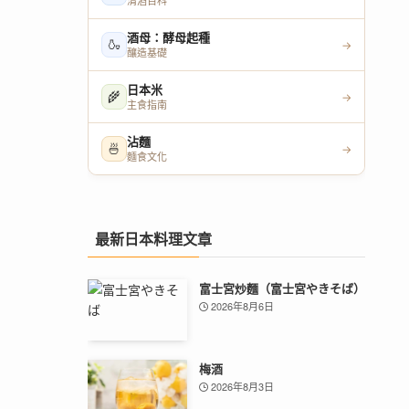
清酒百科
酒母：酵母起種
🍶
→
釀造基礎
日本米
🌾
→
主食指南
沾麵
🍜
→
麵食文化
最新日本料理文章
富士宮炒麵（富士宮やきそば）
2026年8月6日
梅酒
2026年8月3日