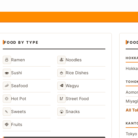
FOOD BY TYPE
FOO
HOKK
🍜
🍝
Ramen
Noodles
Hokka
🍣
🍚
Sushi
Rice Dishes
TOHO
🦐
🥩
Seafood
Wagyu
Aomor
🍲
🥢
Hot Pot
Street Food
Miyag
All T
🍡
🍘
Sweets
Snacks
KANT
🍓
Fruits
Toky