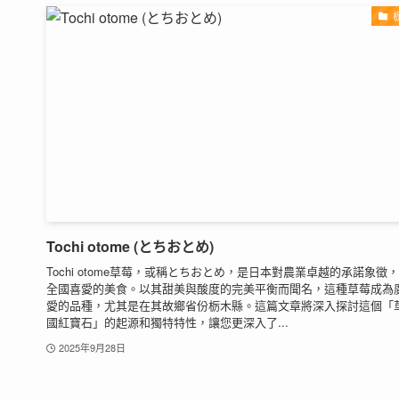
Tochi otome (とちおとめ)
Tochi otome草莓，或稱とちおとめ，是日本對農業卓越的承諾象徵
全國喜愛的美食。以其甜美與酸度的完美平衡而聞名，這種草莓成為
愛的品種，尤其是在其故鄉省份栃木縣。這篇文章將深入探討這個「
國紅寶石」的起源和獨特特性，讓您更深入了...
2025年9月28日