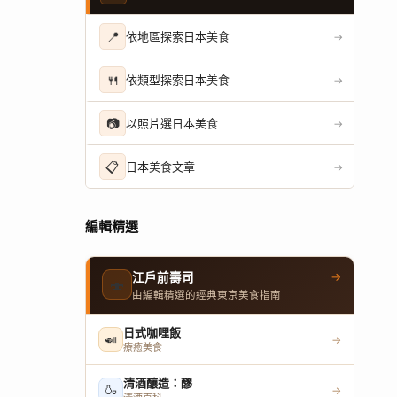
📍
依地區探索日本美食
→
🍴
依類型探索日本美食
→
📷
以照片選日本美食
→
📋
日本美食文章
→
編輯精選
→
江戶前壽司
🍣
由編輯精選的經典東京美食指南
日式咖哩飯
🍛
→
療癒美食
清酒釀造：醪
🍶
→