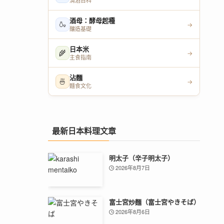
清酒百科
酒母：酵母起種
🍶
→
釀造基礎
日本米
🌾
→
主食指南
沾麵
🍜
→
麵食文化
最新日本料理文章
明太子（辛子明太子）
2026年8月7日
富士宮炒麵（富士宮やきそば）
2026年8月6日