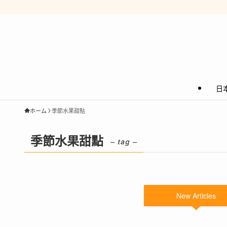
日
ホーム
季節水果甜點
季節水果甜點
– tag –
New Articles