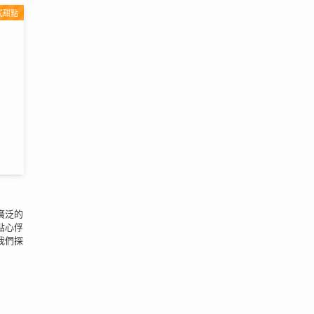
式甜點
廣泛的
點心俘
我們探