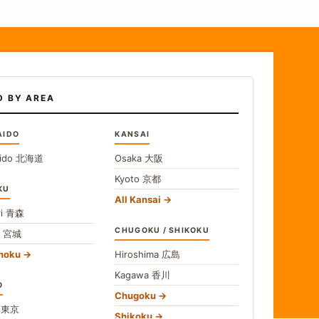
D BY AREA
AIDO
KANSAI
ido
北海道
Osaka
大阪
Kyoto
京都
KU
All Kansai
i
青森
CHUGOKU / SHIKOKU
i
宮城
ohoku
Hiroshima
広島
Kagawa
香川
O
Chugoku
o
東京
Shikoku