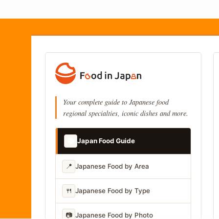
Your complete guide to Japanese food
regional specialties, iconic dishes and more.
📚
Japan Food Guide
📍
Japanese Food by Area
🍴
Japanese Food by Type
📷
Japanese Food by Photo