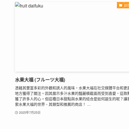
日
水果大福 (フルーツ大福)
憑藉其豐富多彩的外觀和誘人的風味，水果大福在社交媒體平台和更
地方獲得了關注。因其展示多汁水果的豔麗橫截面而受到喜愛，這款
獲了許多人的心。但這種日本甜點與水果的結合是如何誕生的呢？讓
索水果大福的世界、其類型和推薦的商店！ ...
2025年7月25日