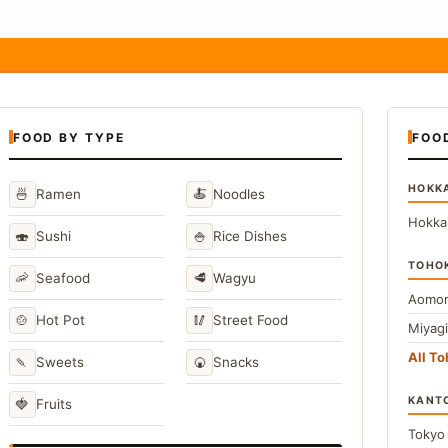
FOOD BY TYPE
FOO
HOKK
🍜
🍝
Ramen
Noodles
Hokka
🍣
🍚
Sushi
Rice Dishes
TOHO
🦐
🥩
Seafood
Wagyu
Aomor
🍲
🥢
Hot Pot
Street Food
Miyag
All T
🍡
🍘
Sweets
Snacks
KANT
🍓
Fruits
Toky