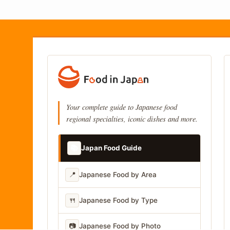
Your complete guide to Japanese food
regional specialties, iconic dishes and more.
📚
Japan Food Guide
📍
Japanese Food by Area
🍴
Japanese Food by Type
📷
Japanese Food by Photo