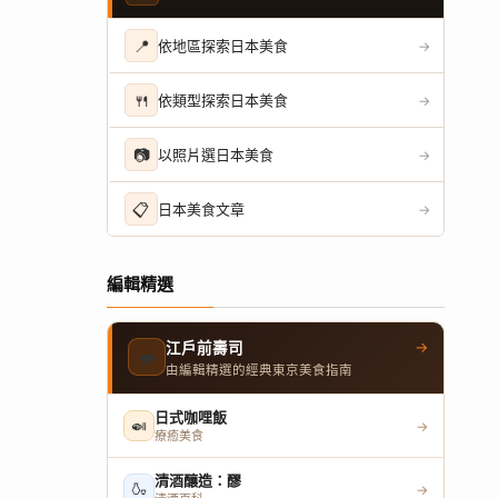
📍
依地區探索日本美食
→
🍴
依類型探索日本美食
→
📷
以照片選日本美食
→
📋
日本美食文章
→
編輯精選
→
江戶前壽司
🍣
由編輯精選的經典東京美食指南
日式咖哩飯
🍛
→
療癒美食
清酒釀造：醪
🍶
→