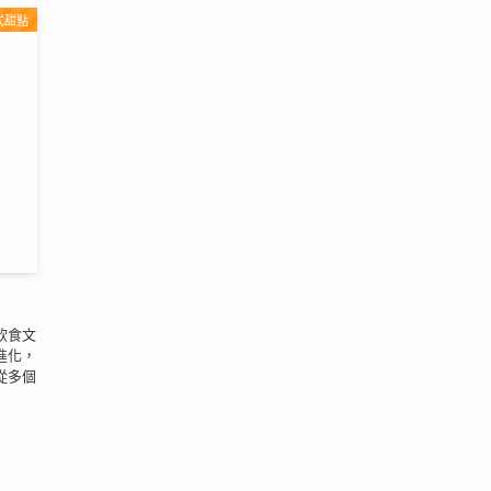
式甜點
飲食文
進化，
從多個