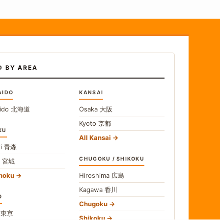
D BY AREA
AIDO
KANSAI
ido
北海道
Osaka
大阪
Kyoto
京都
KU
All Kansai
i
青森
CHUGOKU / SHIKOKU
i
宮城
ohoku
Hiroshima
広島
Kagawa
香川
O
Chugoku
o
東京
Shikoku