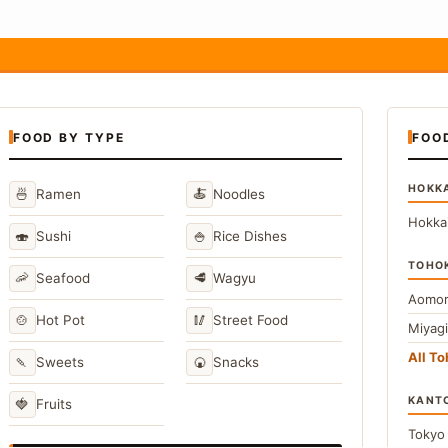
FOOD BY TYPE
FOO
HOKK
🍜
🍝
Ramen
Noodles
Hokka
🍣
🍚
Sushi
Rice Dishes
TOHO
🦐
🥩
Seafood
Wagyu
Aomor
🍲
🥢
Hot Pot
Street Food
Miyag
All T
🍡
🍘
Sweets
Snacks
KANT
🍓
Fruits
Toky