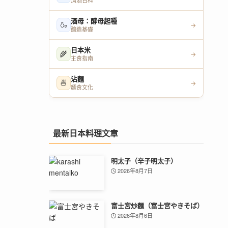
清酒百科
酒母：酵母起種
🍶
→
釀造基礎
日本米
🌾
→
主食指南
沾麵
🍜
→
麵食文化
最新日本料理文章
明太子（辛子明太子）
2026年8月7日
富士宮炒麵（富士宮やきそば）
2026年8月6日