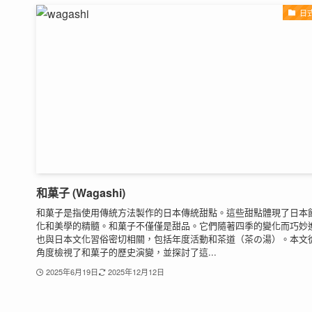
日
和菓子 (Wagashi)
和菓子是指使用傳統方法製作的日本傳統甜點。這些甜點體現了日本
化和美學的精髓。和菓子不僅僅是甜品。它們隨著四季的變化而巧妙
也與日本文化習俗密切相關，包括年度活動和茶道（茶の湯）。本文
角度檢視了和菓子的歷史演變，並探討了這...
2025年6月19日
2025年12月12日