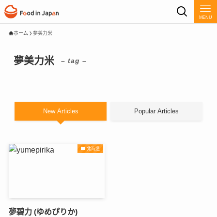
MENU
ホーム
夢美力米
夢美力米
– tag –
New Articles
Popular Articles
北海道
夢碧力 (ゆめぴりか)