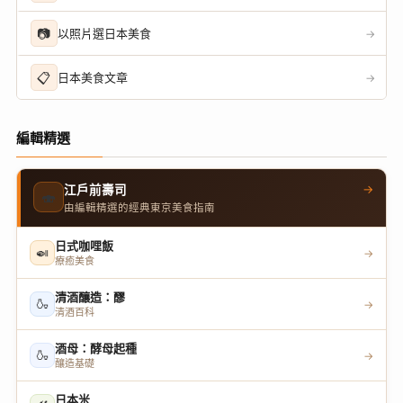
📷
以照片選日本美食
→
📋
日本美食文章
→
編輯精選
→
江戶前壽司
🍣
由編輯精選的經典東京美食指南
日式咖哩飯
🍛
→
療癒美食
清酒釀造：醪
🍶
→
清酒百科
酒母：酵母起種
🍶
→
釀造基礎
日本米