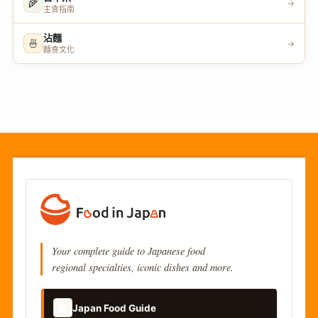
🌾
→
主食指南
沾麵
🍜
→
麵食文化
Your complete guide to Japanese food
regional specialties, iconic dishes and more.
📚
Japan Food Guide