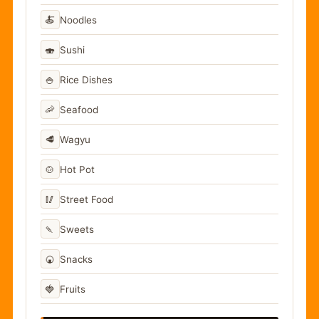
🍝
Noodles
🍣
Sushi
🍚
Rice Dishes
🦐
Seafood
🥩
Wagyu
🍲
Hot Pot
🥢
Street Food
🍡
Sweets
🍘
Snacks
🍓
Fruits