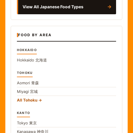
→
View All Japanese Food Types
FOOD BY AREA
HOKKAIDO
Hokkaido
北海道
TOHOKU
Aomori
青森
Miyagi
宮城
All Tohoku
KANTO
Tokyo
東京
Kanagawa
神奈川