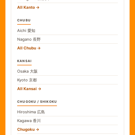
All Kanto
CHUBU
Aichi
愛知
Nagano
長野
All Chubu
KANSAI
Osaka
大阪
Kyoto
京都
All Kansai
CHUGOKU / SHIKOKU
Hiroshima
広島
Kagawa
香川
Chugoku