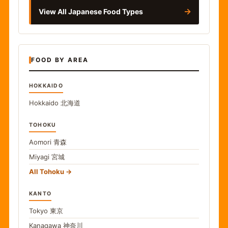
→
View All Japanese Food Types
FOOD BY AREA
HOKKAIDO
Hokkaido
北海道
TOHOKU
Aomori
青森
Miyagi
宮城
All Tohoku
KANTO
Tokyo
東京
Kanagawa
神奈川