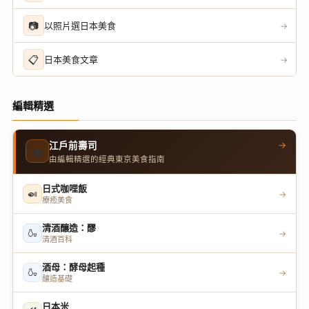
📷
以照片選日本美食
→
📋
日本美食文章
→
編輯精選
→
江戶前壽司
🍣
由編輯精選的經典東京美食指南
日式咖哩飯
🍛
→
療癒美食
清酒釀造：醪
🍶
→
清酒百科
酒母：酵母起種
🍶
→
釀造基礎
日本米