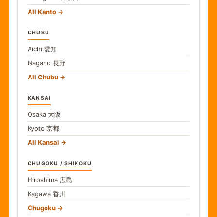
All Kanto
CHUBU
Aichi
愛知
Nagano
長野
All Chubu
KANSAI
Osaka
大阪
Kyoto
京都
All Kansai
CHUGOKU / SHIKOKU
Hiroshima
広島
Kagawa
香川
Chugoku