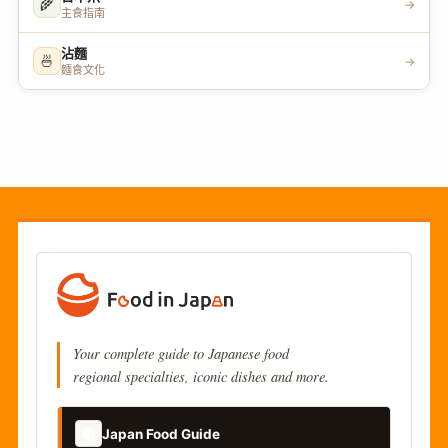
🌾
→
主食指南
沾麵
🍜
→
麵食文化
Your complete guide to Japanese food
regional specialties, iconic dishes and more.
📚
Japan Food Guide