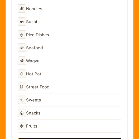
🍝
Noodles
🍣
Sushi
🍚
Rice Dishes
🦐
Seafood
🥩
Wagyu
🍲
Hot Pot
🥢
Street Food
🍡
Sweets
🍘
Snacks
🍓
Fruits