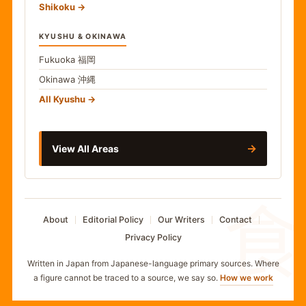
Shikoku
KYUSHU & OKINAWA
Fukuoka
福岡
Okinawa
沖縄
All Kyushu
→
View All Areas
食
About
Editorial Policy
Our Writers
Contact
Privacy Policy
Written in Japan from Japanese-language primary sources. Where
a figure cannot be traced to a source, we say so.
How we work