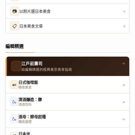
📷
以照片選日本美食
→
📋
日本美食文章
→
編輯精選
→
江戶前壽司
🍣
由編輯精選的經典東京美食指南
日式咖哩飯
🍛
→
療癒美食
清酒釀造：醪
🍶
→
清酒百科
酒母：酵母起種
🍶
→
釀造基礎
日本米