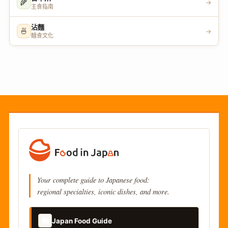
🌾
→
主食指南
沾麵
🍜
→
麵食文化
Your complete guide to Japanese food:
regional specialties, iconic dishes, and more.
📚
Japan Food Guide