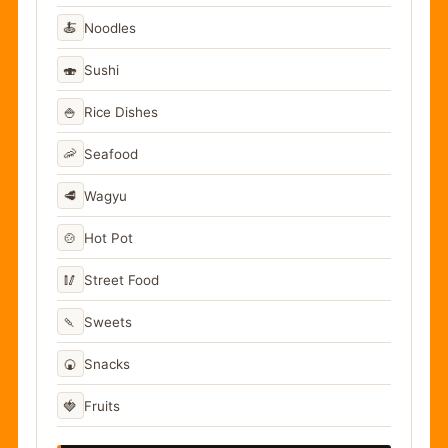
🍝
Noodles
🍣
Sushi
🍚
Rice Dishes
🦐
Seafood
🥩
Wagyu
🍲
Hot Pot
🥢
Street Food
🍡
Sweets
🍘
Snacks
🍓
Fruits