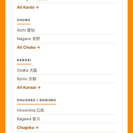
All Kanto
CHUBU
Aichi
愛知
Nagano
長野
All Chubu
KANSAI
Osaka
大阪
Kyoto
京都
All Kansai
CHUGOKU / SHIKOKU
Hiroshima
広島
Kagawa
香川
Chugoku