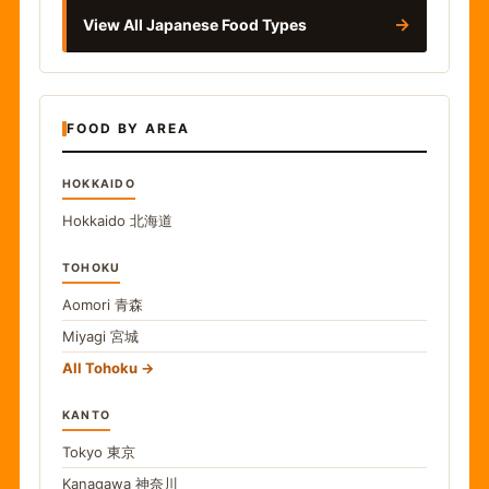
→
View All Japanese Food Types
FOOD BY AREA
HOKKAIDO
Hokkaido
北海道
TOHOKU
Aomori
青森
Miyagi
宮城
All Tohoku
KANTO
Tokyo
東京
Kanagawa
神奈川