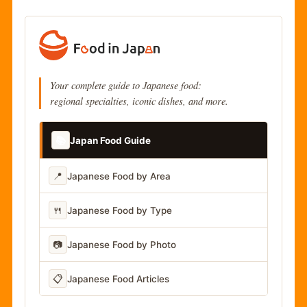
Your complete guide to Japanese food:
regional specialties, iconic dishes, and more.
📚
Japan Food Guide
📍
Japanese Food by Area
🍴
Japanese Food by Type
📷
Japanese Food by Photo
📋
Japanese Food Articles