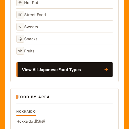
🍲
Hot Pot
🥢
Street Food
🍡
Sweets
🍘
Snacks
🍓
Fruits
→
View All Japanese Food Types
FOOD BY AREA
HOKKAIDO
Hokkaido
北海道