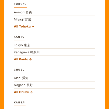
TOHOKU
Aomori
青森
Miyagi
宮城
All Tohoku
KANTO
Tokyo
東京
Kanagawa
神奈川
All Kanto
CHUBU
Aichi
愛知
Nagano
長野
All Chubu
KANSAI