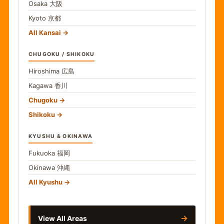
Osaka
大阪
Kyoto
京都
All Kansai
CHUGOKU / SHIKOKU
Hiroshima
広島
Kagawa
香川
Chugoku
Shikoku
KYUSHU & OKINAWA
Fukuoka
福岡
Okinawa
沖縄
All Kyushu
→
View All Areas