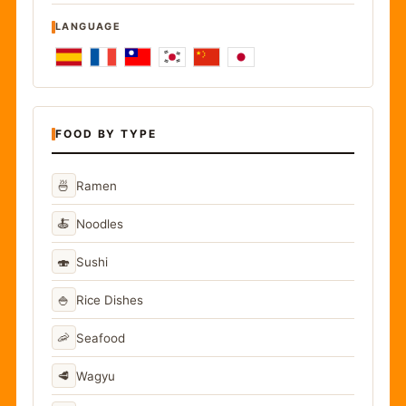
LANGUAGE
FOOD BY TYPE
🍜
Ramen
🍝
Noodles
🍣
Sushi
🍚
Rice Dishes
🦐
Seafood
🥩
Wagyu