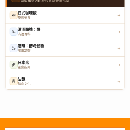
由編輯精選的經典東京美食指南
日式咖哩飯
🍛
→
療癒美食
清酒釀造：醪
🍶
→
清酒百科
酒母：酵母起種
🍶
→
釀造基礎
日本米
🌾
→
主食指南
沾麵
🍜
→
麵食文化