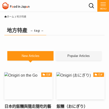
MENU
ホーム
地方特產
地方特產
– tag –
New Articles
Popular Articles
文章
日本
日本的飯糰與隨走隨吃的藝
飯糰（おにぎり）