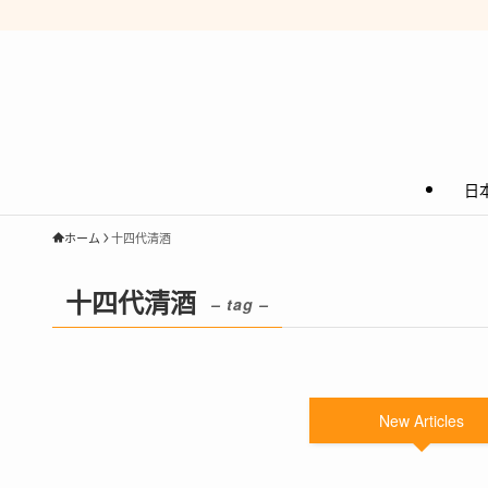
日
ホーム
十四代清酒
十四代清酒
– tag –
New Articles