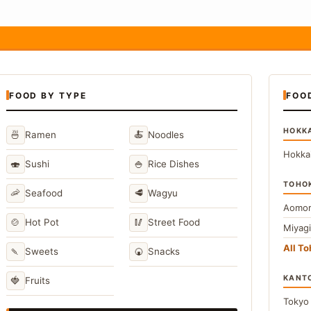
FOOD BY TYPE
FOO
HOKK
🍜
🍝
Ramen
Noodles
Hokka
🍣
🍚
Sushi
Rice Dishes
TOHO
🦐
🥩
Seafood
Wagyu
Aomor
🍲
🥢
Hot Pot
Street Food
Miyag
All T
🍡
🍘
Sweets
Snacks
KANT
🍓
Fruits
Toky