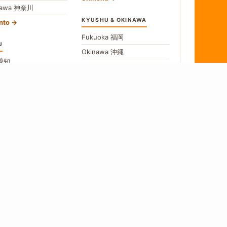
gawa
神奈川
KYUSHU & OKINAWA
nto
Fukuoka
福岡
U
Okinawa
沖縄
愛知
All Kyushu
no
長野
hubu
→
w All Areas
食
 a source, we say