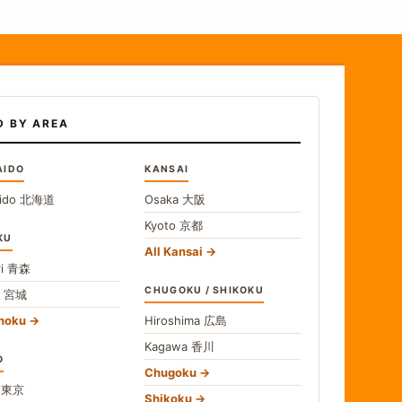
D BY AREA
AIDO
KANSAI
ido
北海道
Osaka
大阪
Kyoto
京都
KU
All Kansai
i
青森
CHUGOKU / SHIKOKU
i
宮城
ohoku
Hiroshima
広島
Kagawa
香川
O
Chugoku
o
東京
Shikoku