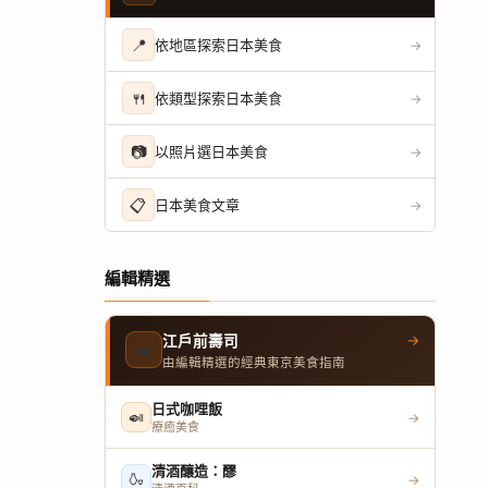
📍
依地區探索日本美食
→
🍴
依類型探索日本美食
→
📷
以照片選日本美食
→
📋
日本美食文章
→
編輯精選
→
江戶前壽司
🍣
由編輯精選的經典東京美食指南
日式咖哩飯
🍛
→
療癒美食
清酒釀造：醪
🍶
→