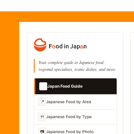
Your complete guide to Japanese food:
regional specialties, iconic dishes, and more.
📚
Japan Food Guide
📍
Japanese Food by Area
🍴
Japanese Food by Type
📷
Japanese Food by Photo