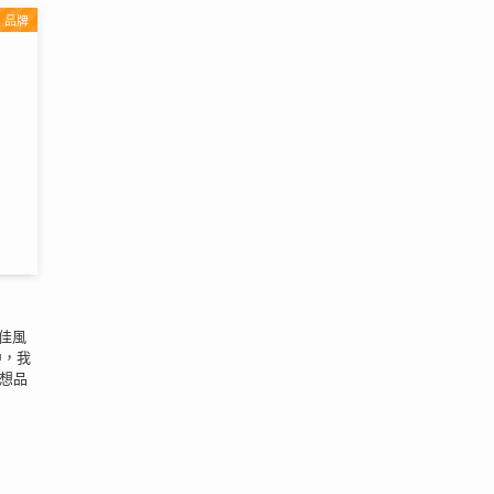
品牌
絕佳風
中，我
都想品