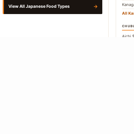
Kana
→
View All Japanese Food Types
All Ka
CHUB
Aichi
Naga
All C
Vie
About
Editorial Policy
Our Writers
Contact
Privacy Policy
 from Japanese-language primary sources. Where a figure cannot be traced to
so.
How we work