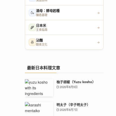
清酒百科
酒母：酵母起種
🍶
→
釀造基礎
日本米
🌾
→
主食指南
沾麵
🍜
→
麵食文化
最新日本料理文章
柚子胡椒（Yuzu kosho）
2026年8月9日
明太子（辛子明太子）
2026年8月7日