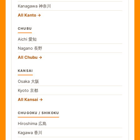
Kanagawa
神奈川
All Kanto
CHUBU
Aichi
愛知
Nagano
長野
All Chubu
KANSAI
Osaka
大阪
Kyoto
京都
All Kansai
CHUGOKU / SHIKOKU
Hiroshima
広島
Kagawa
香川