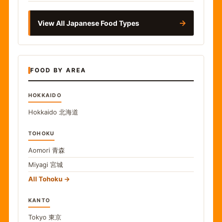
→
View All Japanese Food Types
FOOD BY AREA
HOKKAIDO
Hokkaido
北海道
TOHOKU
Aomori
青森
Miyagi
宮城
All Tohoku
KANTO
Tokyo
東京