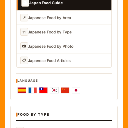
📚
Japan Food Guide
📍
Japanese Food by Area
🍴
Japanese Food by Type
📷
Japanese Food by Photo
📋
Japanese Food Articles
LANGUAGE
FOOD BY TYPE