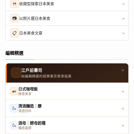
🍴
依類型探索日本美食
→
📷
以照片選日本美食
→
📋
日本美食文章
→
編輯精選
→
江戶前壽司
🍣
由編輯精選的經典東京美食指南
日式咖哩飯
🍛
→
療癒美食
清酒釀造：醪
🍶
→
清酒百科
酒母：酵母起種
🍶
→
釀造基礎