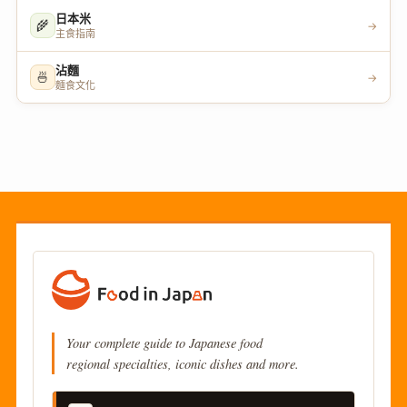
日本米
🌾
→
主食指南
沾麵
🍜
→
麵食文化
Your complete guide to Japanese food
regional specialties, iconic dishes and more.