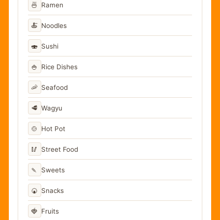
🍜
Ramen
🍝
Noodles
🍣
Sushi
🍚
Rice Dishes
🦐
Seafood
🥩
Wagyu
🍲
Hot Pot
🥢
Street Food
🍡
Sweets
🍘
Snacks
🍓
Fruits