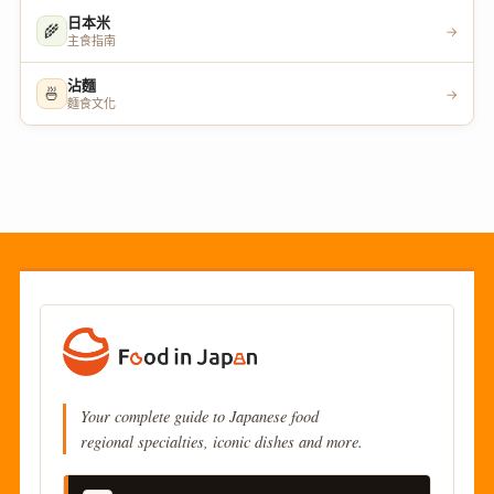
日本米
🌾
→
主食指南
沾麵
🍜
→
麵食文化
Your complete guide to Japanese food
regional specialties, iconic dishes and more.