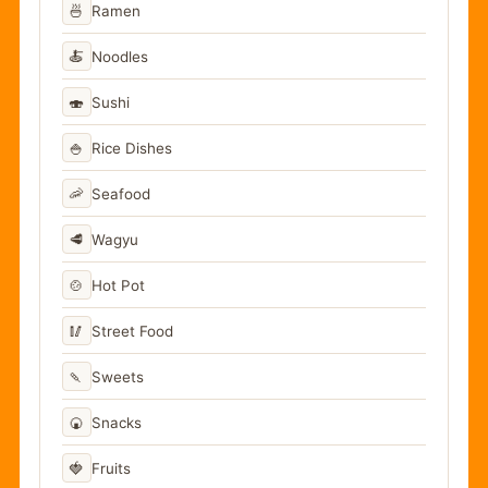
🍜
Ramen
🍝
Noodles
🍣
Sushi
🍚
Rice Dishes
🦐
Seafood
🥩
Wagyu
🍲
Hot Pot
🥢
Street Food
🍡
Sweets
🍘
Snacks
🍓
Fruits