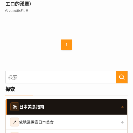
エロ的漢堡）
2026年5月9日
1
探索
📚
日本美食指南
→
📍
依地區探索日本美食
→