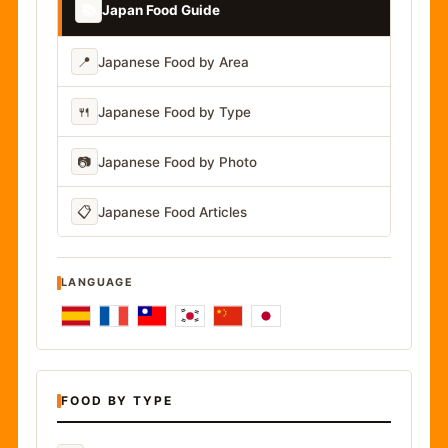
📚
Japan Food Guide
📍
Japanese Food by Area
🍴
Japanese Food by Type
📷
Japanese Food by Photo
📋
Japanese Food Articles
LANGUAGE
FOOD BY TYPE