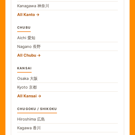
Kanagawa
神奈川
All Kanto
CHUBU
Aichi
愛知
Nagano
長野
All Chubu
KANSAI
Osaka
大阪
Kyoto
京都
All Kansai
CHUGOKU / SHIKOKU
Hiroshima
広島
Kagawa
香川