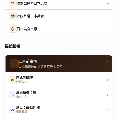
🍴
依類型探索日本美食
→
📷
以照片選日本美食
→
📋
日本美食文章
→
編輯精選
→
江戶前壽司
🍣
由編輯精選的經典東京美食指南
日式咖哩飯
🍛
→
療癒美食
清酒釀造：醪
🍶
→
清酒百科
酒母：酵母起種
🍶
→
釀造基礎