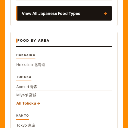
→
View All Japanese Food Types
FOOD BY AREA
HOKKAIDO
Hokkaido
北海道
TOHOKU
Aomori
青森
Miyagi
宮城
All Tohoku
KANTO
Tokyo
東京