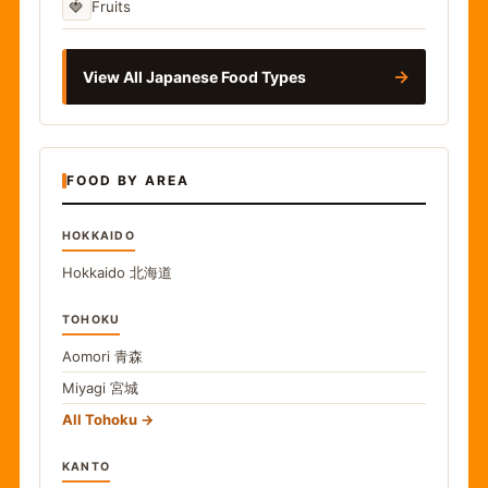
🍓
Fruits
→
View All Japanese Food Types
FOOD BY AREA
HOKKAIDO
Hokkaido
北海道
TOHOKU
Aomori
青森
Miyagi
宮城
All Tohoku
KANTO