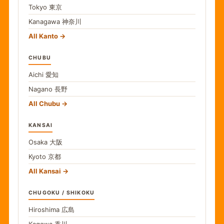
Tokyo
東京
Kanagawa
神奈川
All Kanto
CHUBU
Aichi
愛知
Nagano
長野
All Chubu
KANSAI
Osaka
大阪
Kyoto
京都
All Kansai
CHUGOKU / SHIKOKU
Hiroshima
広島