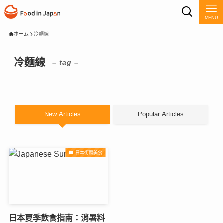
MENU
ホーム
冷麵線
冷麵線
– tag –
New Articles
Popular Articles
日本街頭美食
日本夏季飲食指南：消暑料