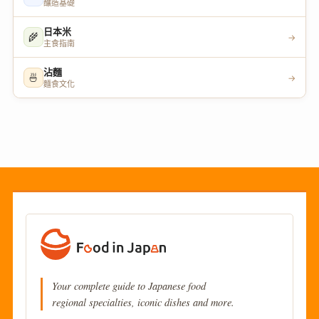
釀造基礎
日本米
🌾
→
主食指南
沾麵
🍜
→
麵食文化
Your complete guide to Japanese food
regional specialties, iconic dishes and more.