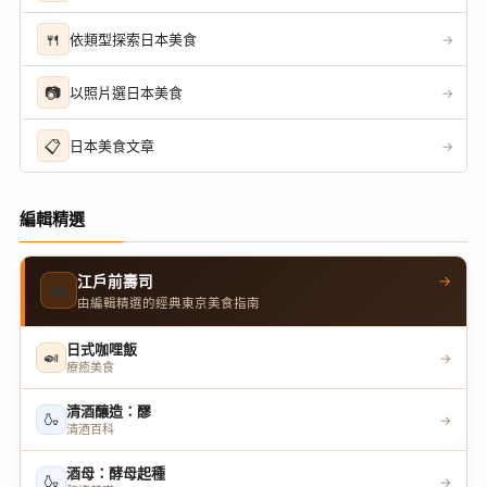
🍴
依類型探索日本美食
→
📷
以照片選日本美食
→
📋
日本美食文章
→
編輯精選
→
江戶前壽司
🍣
由編輯精選的經典東京美食指南
日式咖哩飯
🍛
→
療癒美食
清酒釀造：醪
🍶
→
清酒百科
酒母：酵母起種
🍶
→