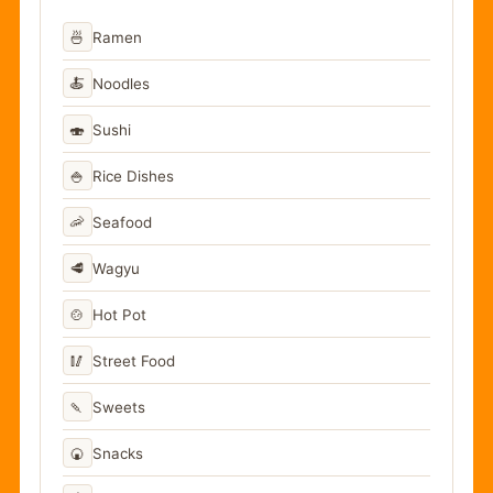
🍜
Ramen
🍝
Noodles
🍣
Sushi
🍚
Rice Dishes
🦐
Seafood
🥩
Wagyu
🍲
Hot Pot
🥢
Street Food
🍡
Sweets
🍘
Snacks