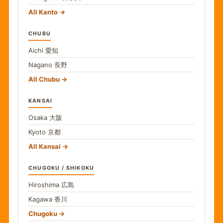
All Kanto
CHUBU
Aichi
愛知
Nagano
長野
All Chubu
KANSAI
Osaka
大阪
Kyoto
京都
All Kansai
CHUGOKU / SHIKOKU
Hiroshima
広島
Kagawa
香川
Chugoku