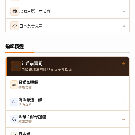
📷
以照片選日本美食
→
📋
日本美食文章
→
編輯精選
→
江戶前壽司
🍣
由編輯精選的經典東京美食指南
日式咖哩飯
🍛
→
療癒美食
清酒釀造：醪
🍶
→
清酒百科
酒母：酵母起種
🍶
→
釀造基礎
日本米