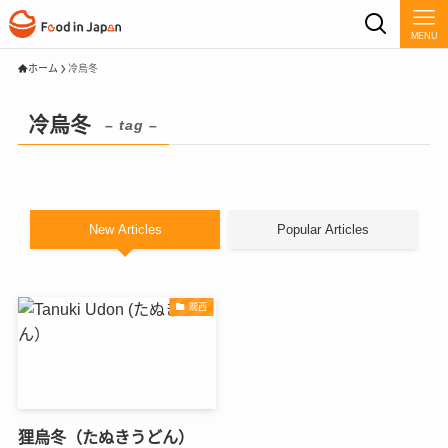
MENU
ホーム
冷烏冬
冷烏冬
– tag –
New Articles
Popular Articles
關西
狸烏冬（たぬきうどん）