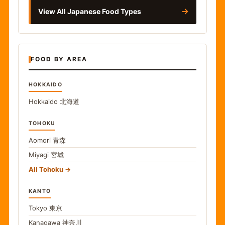
→
View All Japanese Food Types
FOOD BY AREA
HOKKAIDO
Hokkaido
北海道
TOHOKU
Aomori
青森
Miyagi
宮城
All Tohoku
KANTO
Tokyo
東京
Kanagawa
神奈川