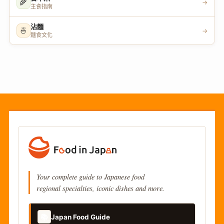
🌾
→
主食指南
沾麵
🍜
→
麵食文化
Your complete guide to Japanese food
regional specialties, iconic dishes and more.
📚
Japan Food Guide