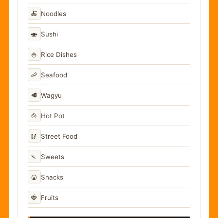
🍝
Noodles
🍣
Sushi
🍚
Rice Dishes
🦐
Seafood
🥩
Wagyu
🍲
Hot Pot
🥢
Street Food
🍡
Sweets
🍘
Snacks
🍓
Fruits