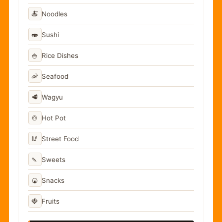
🍝
Noodles
🍣
Sushi
🍚
Rice Dishes
🦐
Seafood
🥩
Wagyu
🍲
Hot Pot
🥢
Street Food
🍡
Sweets
🍘
Snacks
🍓
Fruits