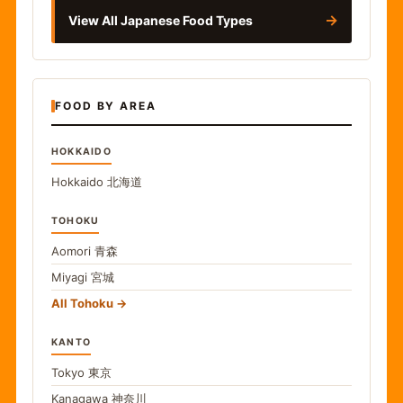
→
View All Japanese Food Types
FOOD BY AREA
HOKKAIDO
Hokkaido
北海道
TOHOKU
Aomori
青森
Miyagi
宮城
All Tohoku
KANTO
Tokyo
東京
Kanagawa
神奈川