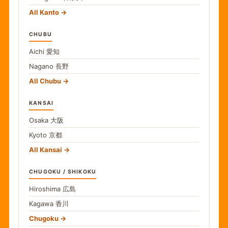
All Kanto
CHUBU
Aichi
愛知
Nagano
長野
All Chubu
KANSAI
Osaka
大阪
Kyoto
京都
All Kansai
CHUGOKU / SHIKOKU
Hiroshima
広島
Kagawa
香川
Chugoku