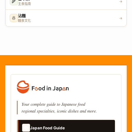
🌾
→
主食指南
沾麵
🍜
→
麵食文化
Your complete guide to Japanese food
regional specialties, iconic dishes and more.
📚
Japan Food Guide