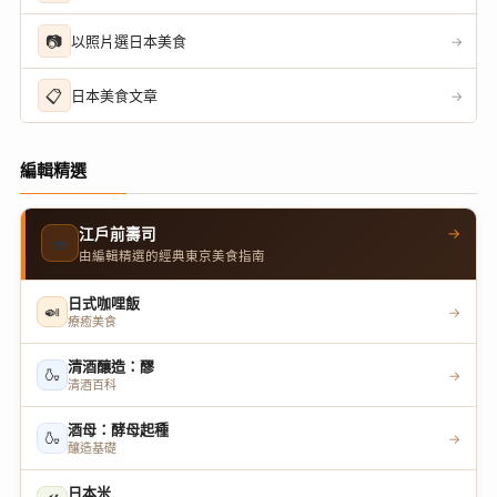
📷
以照片選日本美食
→
📋
日本美食文章
→
編輯精選
→
江戶前壽司
🍣
由編輯精選的經典東京美食指南
日式咖哩飯
🍛
→
療癒美食
清酒釀造：醪
🍶
→
清酒百科
酒母：酵母起種
🍶
→
釀造基礎
日本米