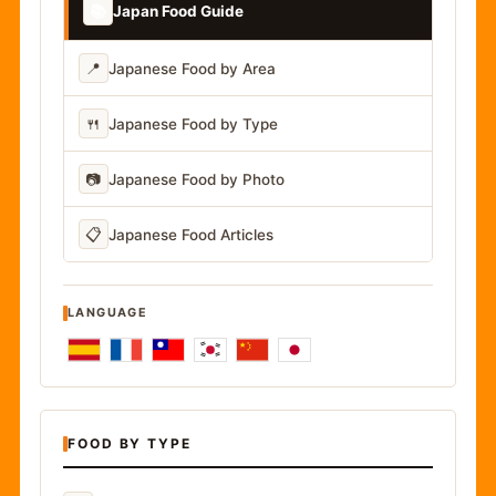
📚
Japan Food Guide
📍
Japanese Food by Area
🍴
Japanese Food by Type
📷
Japanese Food by Photo
📋
Japanese Food Articles
LANGUAGE
FOOD BY TYPE