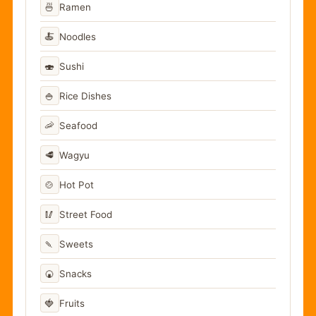
🍜
Ramen
🍝
Noodles
🍣
Sushi
🍚
Rice Dishes
🦐
Seafood
🥩
Wagyu
🍲
Hot Pot
🥢
Street Food
🍡
Sweets
🍘
Snacks
🍓
Fruits