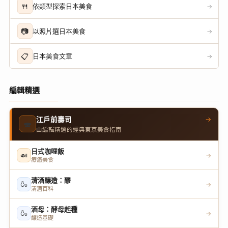
🍴
依類型探索日本美食
→
📷
以照片選日本美食
→
📋
日本美食文章
→
編輯精選
→
江戶前壽司
🍣
由編輯精選的經典東京美食指南
日式咖哩飯
🍛
→
療癒美食
清酒釀造：醪
🍶
→
清酒百科
酒母：酵母起種
🍶
→
釀造基礎