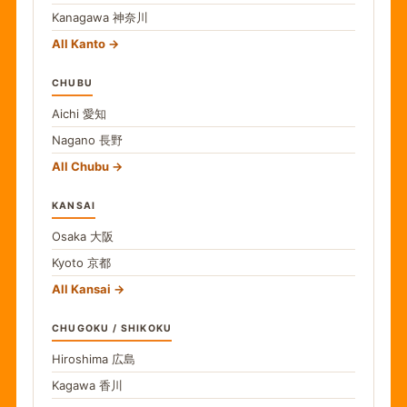
Kanagawa
神奈川
All Kanto
CHUBU
Aichi
愛知
Nagano
長野
All Chubu
KANSAI
Osaka
大阪
Kyoto
京都
All Kansai
CHUGOKU / SHIKOKU
Hiroshima
広島
Kagawa
香川