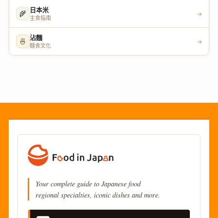
日本米
🌾
→
主食指南
沾麵
🍜
→
麵食文化
Your complete guide to Japanese food
regional specialties, iconic dishes and more.