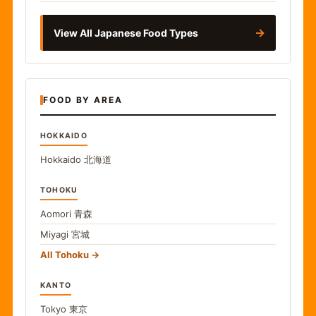
→
View All Japanese Food Types
FOOD BY AREA
HOKKAIDO
Hokkaido
北海道
TOHOKU
Aomori
青森
Miyagi
宮城
All Tohoku
KANTO
Tokyo
東京