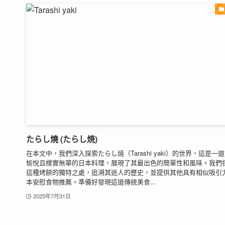
たらし燒 (たらし焼)
在本文中，我們深入探索たらし焼（Tarashi yaki）的世界，這是一
愉悅且樸實無華的日本料理，展現了其最出色的簡單性和風味。我們
這種烤餅的獨特之處，追溯其迷人的歷史，並提供其他具有相似吸引
本安慰食物推薦。準備好發現這道傳統美食...
2025年7月31日