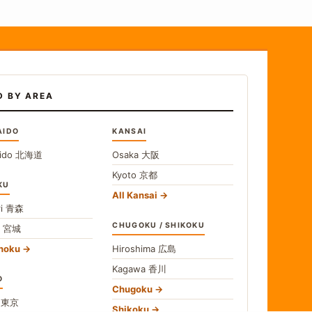
D BY AREA
AIDO
KANSAI
ido
北海道
Osaka
大阪
Kyoto
京都
KU
All Kansai
i
青森
CHUGOKU / SHIKOKU
i
宮城
ohoku
Hiroshima
広島
Kagawa
香川
O
Chugoku
o
東京
Shikoku