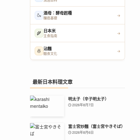
清酒百科
酒母：酵母起種
🍶
→
釀造基礎
日本米
🌾
→
主食指南
沾麵
🍜
→
麵食文化
最新日本料理文章
明太子（辛子明太子）
2026年8月7日
富士宮炒麵（富士宮やきそば）
2026年8月6日