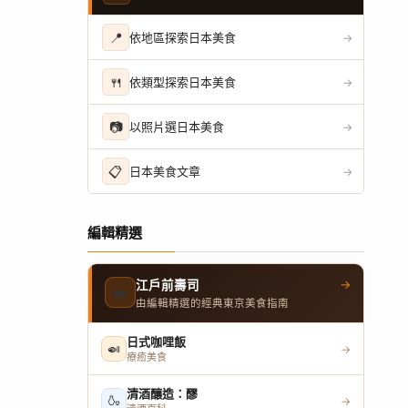
📍
依地區探索日本美食
→
🍴
依類型探索日本美食
→
📷
以照片選日本美食
→
📋
日本美食文章
→
編輯精選
→
江戶前壽司
🍣
由編輯精選的經典東京美食指南
日式咖哩飯
🍛
→
療癒美食
清酒釀造：醪
🍶
→