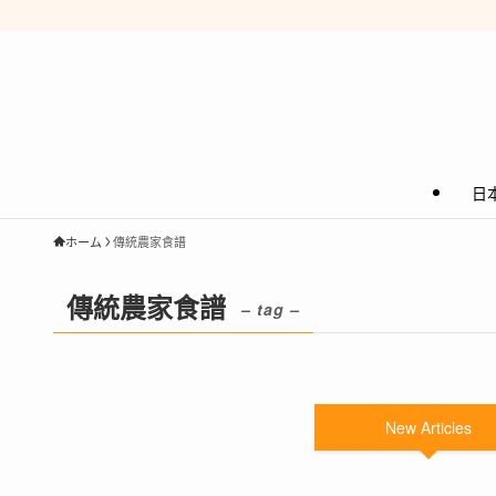
日
ホーム
傳統農家食譜
傳統農家食譜
– tag –
New Articles