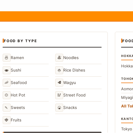
FOOD BY TYPE
FOO
HOKK
🍜
🍝
Ramen
Noodles
Hokka
🍣
🍚
Sushi
Rice Dishes
TOHO
🦐
🥩
Seafood
Wagyu
Aomor
🍲
🥢
Hot Pot
Street Food
Miyag
All T
🍡
🍘
Sweets
Snacks
KANT
🍓
Fruits
Toky