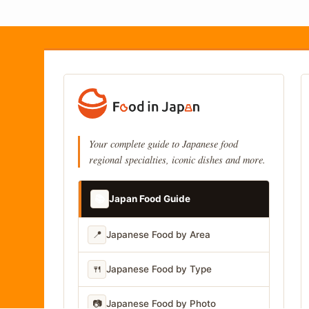
Your complete guide to Japanese food
regional specialties, iconic dishes and more.
📚
Japan Food Guide
📍
Japanese Food by Area
🍴
Japanese Food by Type
📷
Japanese Food by Photo