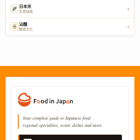
日本米
🌾
→
主食指南
沾麵
🍜
→
麵食文化
Your complete guide to Japanese food
regional specialties, iconic dishes and more.