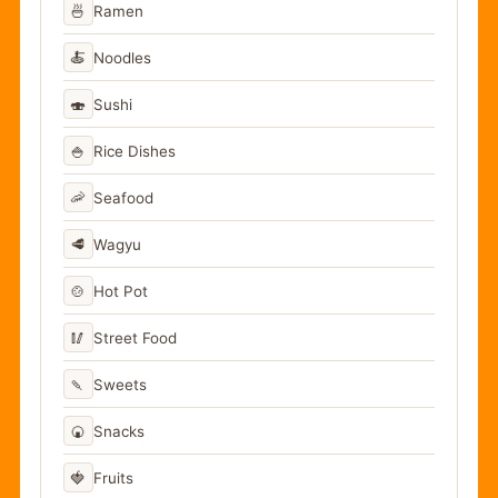
🍜
Ramen
🍝
Noodles
🍣
Sushi
🍚
Rice Dishes
🦐
Seafood
🥩
Wagyu
🍲
Hot Pot
🥢
Street Food
🍡
Sweets
🍘
Snacks
🍓
Fruits