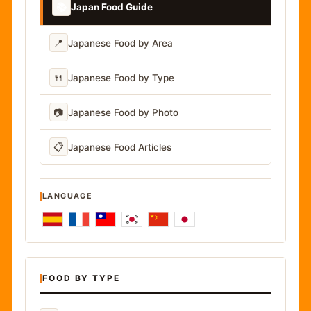
📚
Japan Food Guide
📍
Japanese Food by Area
🍴
Japanese Food by Type
📷
Japanese Food by Photo
📋
Japanese Food Articles
LANGUAGE
FOOD BY TYPE