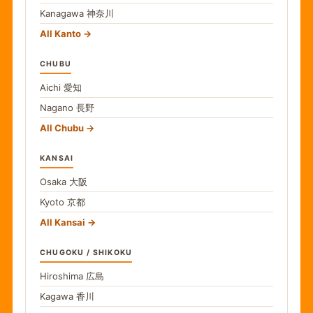
Kanagawa
神奈川
All Kanto
CHUBU
Aichi
愛知
Nagano
長野
All Chubu
KANSAI
Osaka
大阪
Kyoto
京都
All Kansai
CHUGOKU / SHIKOKU
Hiroshima
広島
Kagawa
香川