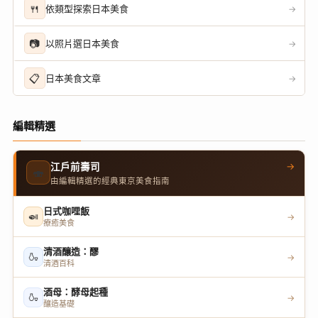
🍴
依類型探索日本美食
→
📷
以照片選日本美食
→
📋
日本美食文章
→
編輯精選
→
江戶前壽司
🍣
由編輯精選的經典東京美食指南
日式咖哩飯
🍛
→
療癒美食
清酒釀造：醪
🍶
→
清酒百科
酒母：酵母起種
🍶
→
釀造基礎