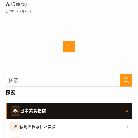
んじゅう)
2025年7月26日
1
探索
📚
日本美食指南
→
📍
依地區探索日本美食
→