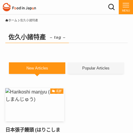
MENU
ホーム
佐久小諸特產
佐久小諸特產
– tag –
New Articles
Popular Articles
長野
日本張子饅頭 (はりこしま