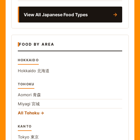
→
View All Japanese Food Types
FOOD BY AREA
HOKKAIDO
Hokkaido
北海道
TOHOKU
Aomori
青森
Miyagi
宮城
All Tohoku
KANTO
Tokyo
東京