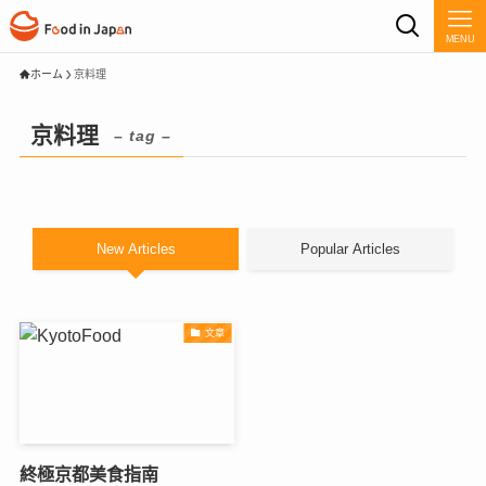
MENU
ホーム
京料理
京料理
– tag –
New Articles
Popular Articles
文章
終極京都美食指南