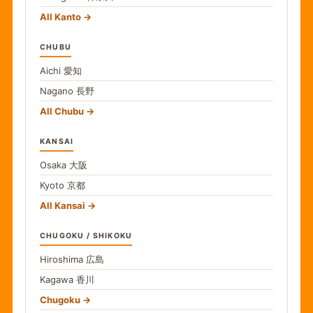
All Kanto
CHUBU
Aichi
愛知
Nagano
長野
All Chubu
KANSAI
Osaka
大阪
Kyoto
京都
All Kansai
CHUGOKU / SHIKOKU
Hiroshima
広島
Kagawa
香川
Chugoku