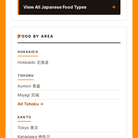
→
View All Japanese Food Types
FOOD BY AREA
HOKKAIDO
Hokkaido
北海道
TOHOKU
Aomori
青森
Miyagi
宮城
All Tohoku
KANTO
Tokyo
東京
Kanagawa
神奈川