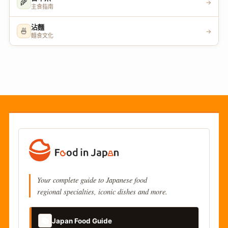
🌾
→
主食指南
沾麵
🍜
→
麵食文化
Your complete guide to Japanese food
regional specialties, iconic dishes and more.
📚
Japan Food Guide