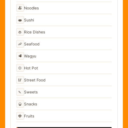
🍝
Noodles
🍣
Sushi
🍚
Rice Dishes
🦐
Seafood
🥩
Wagyu
🍲
Hot Pot
🥢
Street Food
🍡
Sweets
🍘
Snacks
🍓
Fruits