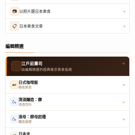
📷
以照片選日本美食
→
📋
日本美食文章
→
編輯精選
→
江戶前壽司
🍣
由編輯精選的經典東京美食指南
日式咖哩飯
🍛
→
療癒美食
清酒釀造：醪
🍶
→
清酒百科
酒母：酵母起種
🍶
→
釀造基礎
日本米