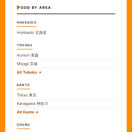
FOOD BY AREA
HOKKAIDO
Hokkaido
北海道
TOHOKU
Aomori
青森
Miyagi
宮城
All Tohoku
KANTO
Tokyo
東京
Kanagawa
神奈川
All Kanto
CHUBU