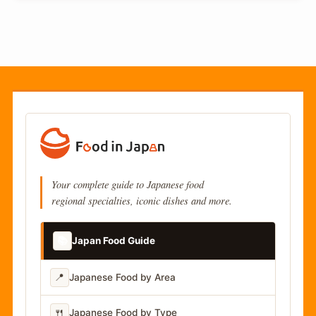
Your complete guide to Japanese food
regional specialties, iconic dishes and more.
📚
Japan Food Guide
📍
Japanese Food by Area
🍴
Japanese Food by Type