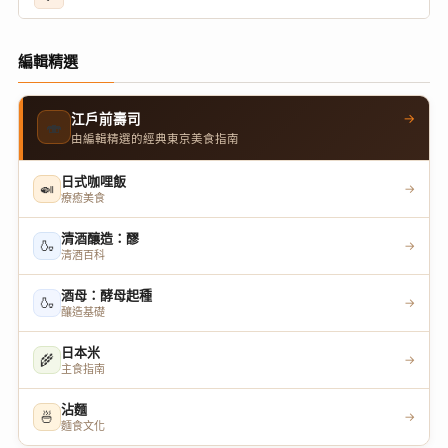
編輯精選
→
江戶前壽司
🍣
由編輯精選的經典東京美食指南
日式咖哩飯
🍛
→
療癒美食
清酒釀造：醪
🍶
→
清酒百科
酒母：酵母起種
🍶
→
釀造基礎
日本米
🌾
→
主食指南
沾麵
🍜
→
麵食文化