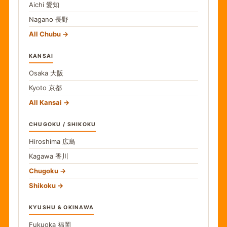
Aichi
愛知
Nagano
長野
All Chubu
KANSAI
Osaka
大阪
Kyoto
京都
All Kansai
CHUGOKU / SHIKOKU
Hiroshima
広島
Kagawa
香川
Chugoku
Shikoku
KYUSHU & OKINAWA
Fukuoka
福岡