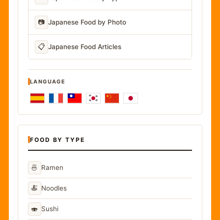
📷
Japanese Food by Photo
📋
Japanese Food Articles
LANGUAGE
FOOD BY TYPE
🍜
Ramen
🍝
Noodles
🍣
Sushi