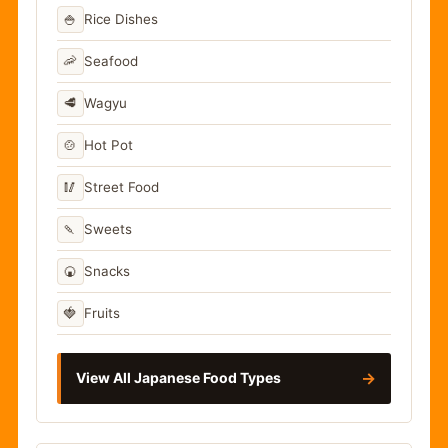
🍚
Rice Dishes
🦐
Seafood
🥩
Wagyu
🍲
Hot Pot
🥢
Street Food
🍡
Sweets
🍘
Snacks
🍓
Fruits
→
View All Japanese Food Types