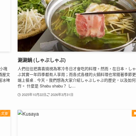
涮涮鍋 (しゃぶしゃぶ)
將小塊
人們往往把壽喜燒視為寒冷冬日才會吃的料理。然而，在日本，しゃ
酒屋文
ぶ其實一年四季都有人享用；而各式各樣的火鍋料理也常隨著季節更
著冰啤
端上餐桌 . 今天，我們想為大家介紹しゃぶしゃぶ的歷史，以及如
作。 什麼是 Shabu shabu？ し...
2025年10月22日
2026年3月31日
文章