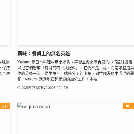
藥味：餐桌上的無名英雄
在味道
Yakumi 是日本料理中用來提香、平衡並帶來清爽感的小巧風味點綴
人保持
以把它們想成「有目的的日式配料」。它們不是主角，而是讓整道菜
甚至便
位的最後一筆。從生魚片上嗆辣分明的山葵，到拉麵湯頭中漂浮的翠
花，yakumi 默默地扛起關鍵的加分工作。本指...
2025年7月27日
2026年5月5日
青森
日