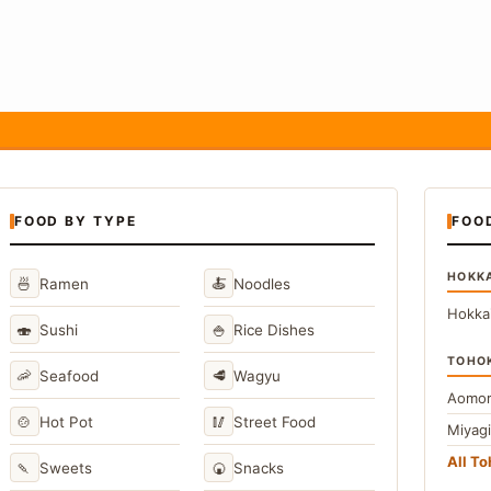
FOOD BY TYPE
FOO
HOKK
🍜
🍝
Ramen
Noodles
Hokka
🍣
🍚
Sushi
Rice Dishes
TOHO
🦐
🥩
Seafood
Wagyu
Aomor
🍲
🥢
Hot Pot
Street Food
Miyag
All T
🍡
🍘
Sweets
Snacks