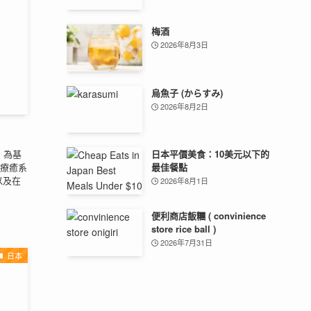
梅酒
2026年8月3日
烏魚子 (からすみ)
2026年8月2日
）為基
日本平價美食：10美元以下的
療癒系
最佳餐點
以及在
2026年8月1日
便利商店飯糰 ( convinience
store rice ball )
2026年7月31日
日本