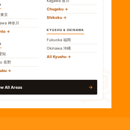
Kagawa
香川
O
Chugoku
o
東京
Shikoku
gawa
神奈川
KYUSHU & OKINAWA
nto
Fukuoka
福岡
U
Okinawa
沖縄
食
愛知
All Kyushu
no
長野
hubu
→
w All Areas