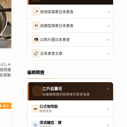
📍
依地區探索日本美食
→
🍴
依類型探索日本美食
→
📷
以照片選日本美食
→
📋
日本美食文章
→
ぶしゃ
迭而被
編輯精選
何在家製
→
江戶前壽司
🍣
由編輯精選的經典東京美食指南
東京
日式咖哩飯
🍛
→
療癒美食
清酒釀造：醪
🍶
→