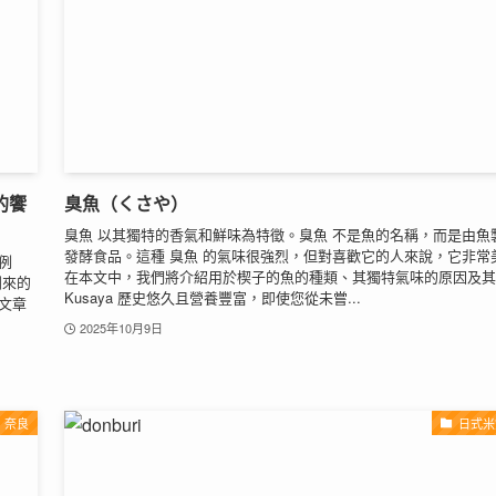
的饗
臭魚（くさや）
臭魚 以其獨特的香氣和鮮味為特徵。臭魚 不是魚的名稱，而是由魚
發酵食品。這種 臭魚 的氣味很強烈，但對喜歡它的人來說，它非常
例
在本文中，我們將介紹用於楔子的魚的種類、其獨特氣味的原因及其
到來的
Kusaya 歷史悠久且營養豐富，即使您從未嘗...
文章
2025年10月9日
奈良
日式米