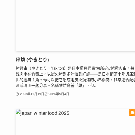
串燒 (やきとり)
烤雞串（やきとり，Yakitori）是日本極具代表性的炭火烤雞肉串。
雞肉串在竹籤上，以炭火烤到多汁恰到好處——是日本街頭小吃與居
化的經典主角。你可以把它想成用炭火燒烤的小串雞肉，非常適合配
酒或清酒一起分享。名稱雖然寫著「雞」，但...
2025年11月19日
2026年5月4日