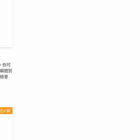
。你可
瞬間到
綠蔥
式火鍋