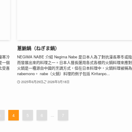
蔥鮪鍋（ねぎま鍋）
接寒冷
NEGIMA NABE 介紹 Negima Nabe 是日本人為了對抗漫長寒冬或
是一個
而發展出來的料理之一。日本人擅長運用各式各樣的火鍋料理來應對
此受喜
火鍋是一種源自中國的烹調方式，但在日本料理中，火鍋料理被稱為
nabemono。 nabe（火鍋）料理的例子包括 Kiritanpo...
2025年6月29日
2026年3月18日
3
4
5
6
...
7