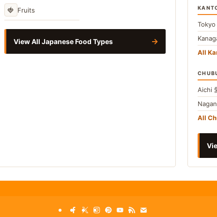
KANT
🍓
Fruits
Toky
Kana
→
View All Japanese Food Types
All Ka
CHUB
Aichi
Naga
All C
Vie