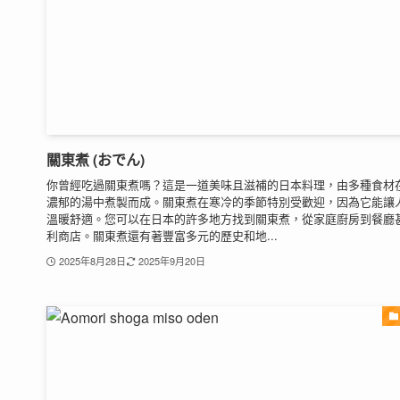
關東煮 (おでん)
你曾經吃過關東煮嗎？這是一道美味且滋補的日本料理，由多種食材
濃郁的湯中煮製而成。關東煮在寒冷的季節特別受歡迎，因為它能讓
溫暖舒適。您可以在日本的許多地方找到關東煮，從家庭廚房到餐廳
利商店。關東煮還有著豐富多元的歷史和地...
2025年8月28日
2025年9月20日