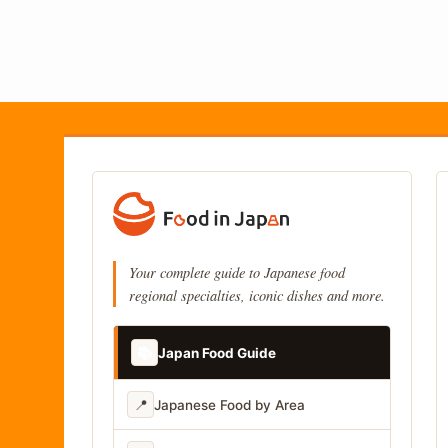
Your complete guide to Japanese food
regional specialties, iconic dishes and more.
📚
Japan Food Guide
📍
Japanese Food by Area