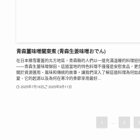
青森薑味噌關東煮 (青森生姜味噌おでん)
在日本積雪覆蓋的北方地區，青森縣的人們以一道充滿溫暖的料理迎
——青森生薑味噌御田。這道當地的特色料理不僅僅是安慰食品，更
關於資源運用、風味和傳統的故事。讓我們深入了解這道料理為何如
愛、它的起源以及為何在寒冷的季節享用最好...
2025年7月16日
2025年9月11日
1
...
2