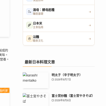
清酒百科
酒母：酵母起種
🍶
→
釀造基礎
日本米
🌾
→
主食指南
沾麵
🍜
→
麵食文化
製成的
美味。
營養。
最新日本料理文章
明太子（辛子明太子）
2026年8月7日
飯料理
富士宮炒麵（富士宮やきそば）
2026年8月6日