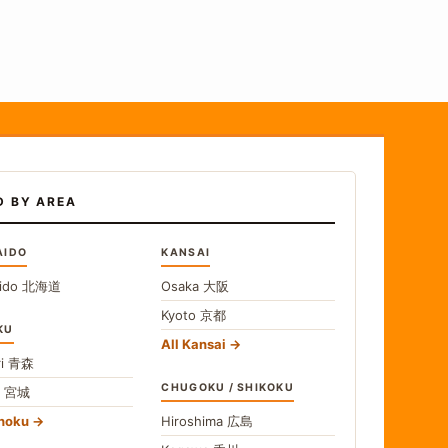
D BY AREA
AIDO
KANSAI
ido
北海道
Osaka
大阪
Kyoto
京都
KU
All Kansai
i
青森
CHUGOKU / SHIKOKU
i
宮城
ohoku
Hiroshima
広島