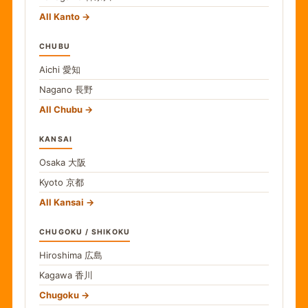
All Kanto
CHUBU
Aichi
愛知
Nagano
長野
All Chubu
KANSAI
Osaka
大阪
Kyoto
京都
All Kansai
CHUGOKU / SHIKOKU
Hiroshima
広島
Kagawa
香川
Chugoku