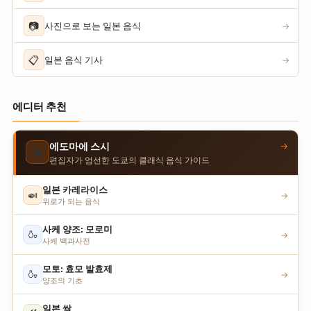
📷
사진으로 보는 일본 음식
→
📋
일본 음식 기사
→
에디터 추천
→
에도마에 스시
🍣
편집자가 엄선한 도쿄의 클래식 음식 가이드
일본 카레라이스
🍛
→
위로가 되는 음식
사케 양조: 모로미
🍶
→
사케 백과사전
모토: 효모 발효제
🍶
→
양조의 기초
일본 쌀