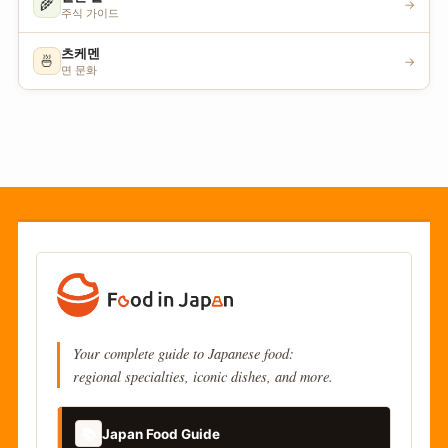
🌾
→
주식 가이드
츠케멘
🍜
→
면 문화
Your complete guide to Japanese food:
regional specialties, iconic dishes, and more.
📚
Japan Food Guide