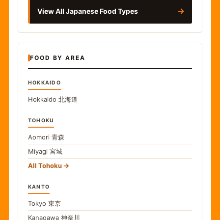
→
View All Japanese Food Types
FOOD BY AREA
HOKKAIDO
Hokkaido
北海道
TOHOKU
Aomori
青森
Miyagi
宮城
All Tohoku
KANTO
Tokyo
東京
Kanagawa
神奈川