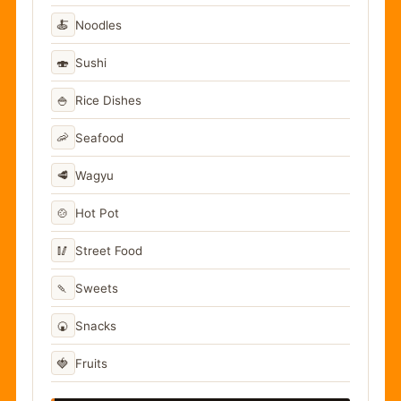
🍝
Noodles
🍣
Sushi
🍚
Rice Dishes
🦐
Seafood
🥩
Wagyu
🍲
Hot Pot
🥢
Street Food
🍡
Sweets
🍘
Snacks
🍓
Fruits