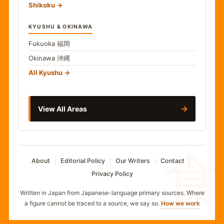
Shikoku
KYUSHU & OKINAWA
Fukuoka
福岡
Okinawa
沖縄
All Kyushu
→
View All Areas
食
About
Editorial Policy
Our Writers
Contact
Privacy Policy
Written in Japan from Japanese-language primary sources. Where
a figure cannot be traced to a source, we say so.
How we work