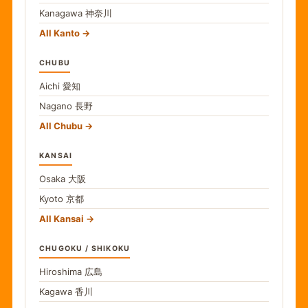
Kanagawa
神奈川
All Kanto
CHUBU
Aichi
愛知
Nagano
長野
All Chubu
KANSAI
Osaka
大阪
Kyoto
京都
All Kansai
CHUGOKU / SHIKOKU
Hiroshima
広島
Kagawa
香川