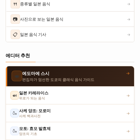
🍴
종류별 일본 음식
→
📷
사진으로 보는 일본 음식
→
📋
일본 음식 기사
→
에디터 추천
→
에도마에 스시
🍣
편집자가 엄선한 도쿄의 클래식 음식 가이드
일본 카레라이스
🍛
→
위로가 되는 음식
사케 양조: 모로미
🍶
→
사케 백과사전
모토: 효모 발효제
🍶
→
양조의 기초