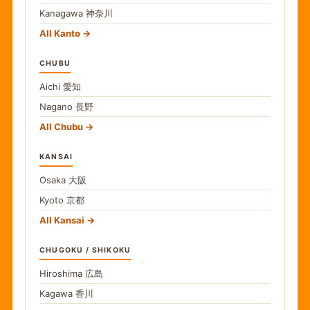
Kanagawa
神奈川
All Kanto
CHUBU
Aichi
愛知
Nagano
長野
All Chubu
KANSAI
Osaka
大阪
Kyoto
京都
All Kansai
CHUGOKU / SHIKOKU
Hiroshima
広島
Kagawa
香川