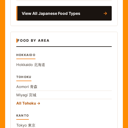
→
View All Japanese Food Types
FOOD BY AREA
HOKKAIDO
Hokkaido
北海道
TOHOKU
Aomori
青森
Miyagi
宮城
All Tohoku
KANTO
Tokyo
東京