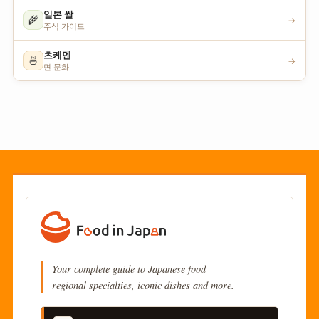
일본 쌀
🌾
→
주식 가이드
츠케멘
🍜
→
면 문화
Your complete guide to Japanese food
regional specialties, iconic dishes and more.