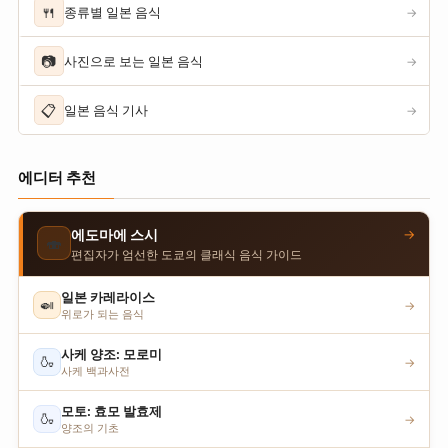
🍴
종류별 일본 음식
→
📷
사진으로 보는 일본 음식
→
📋
일본 음식 기사
→
에디터 추천
→
에도마에 스시
🍣
편집자가 엄선한 도쿄의 클래식 음식 가이드
일본 카레라이스
🍛
→
위로가 되는 음식
사케 양조: 모로미
🍶
→
사케 백과사전
모토: 효모 발효제
🍶
→
양조의 기초