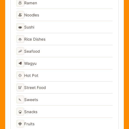
🍜
Ramen
🍝
Noodles
🍣
Sushi
🍚
Rice Dishes
🦐
Seafood
🥩
Wagyu
🍲
Hot Pot
🥢
Street Food
🍡
Sweets
🍘
Snacks
🍓
Fruits