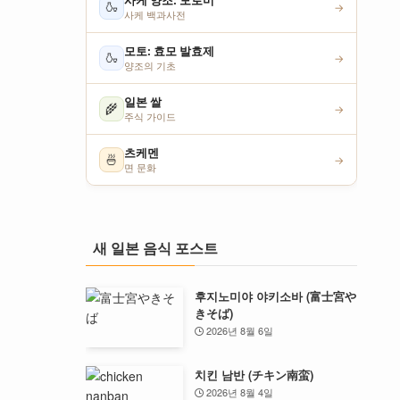
사케 양조: 모로미
🍶
→
사케 백과사전
모토: 효모 발효제
🍶
→
양조의 기초
일본 쌀
🌾
→
주식 가이드
츠케멘
🍜
→
면 문화
새 일본 음식 포스트
후지노미야 야키소바 (富士宮や
きそば)
2026년 8월 6일
치킨 남반 (チキン南蛮)
2026년 8월 4일