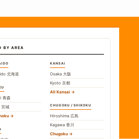
D BY AREA
AIDO
KANSAI
ido
北海道
Osaka
大阪
Kyoto
京都
KU
All Kansai
i
青森
CHUGOKU / SHIKOKU
i
宮城
ohoku
Hiroshima
広島
Kagawa
香川
O
Chugoku