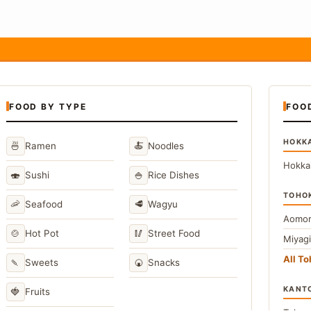
FOOD BY TYPE
FOO
HOKK
🍜
🍝
Ramen
Noodles
Hokka
🍣
🍚
Sushi
Rice Dishes
TOHO
🦐
🥩
Seafood
Wagyu
Aomor
🍲
🥢
Hot Pot
Street Food
Miyag
All T
🍡
🍘
Sweets
Snacks
KANT
🍓
Fruits