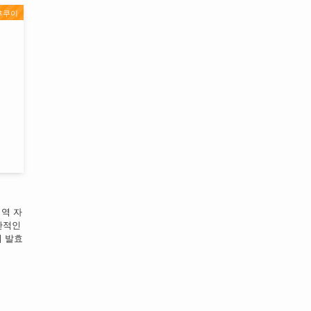
후쿠이
지역 자
반적인
이 발효