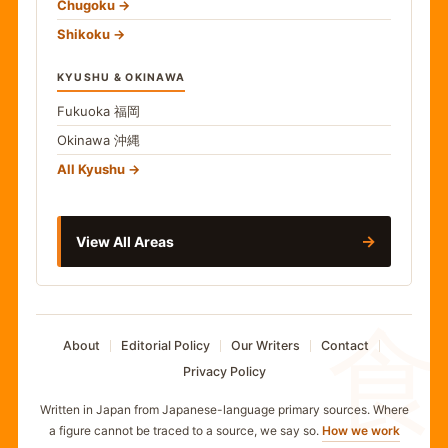
Chugoku
Shikoku
KYUSHU & OKINAWA
Fukuoka
福岡
Okinawa
沖縄
All Kyushu
→
View All Areas
食
About
Editorial Policy
Our Writers
Contact
Privacy Policy
Written in Japan from Japanese-language primary sources. Where
a figure cannot be traced to a source, we say so.
How we work