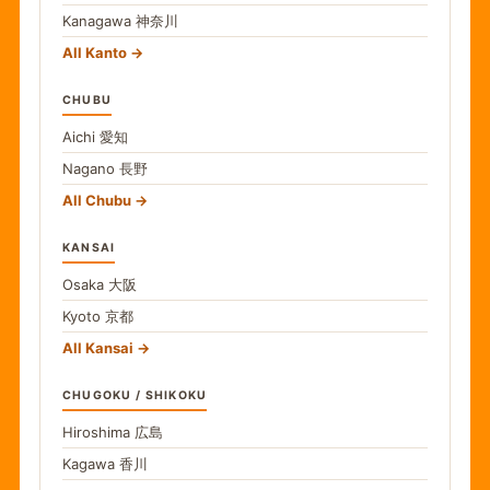
Kanagawa
神奈川
All Kanto
CHUBU
Aichi
愛知
Nagano
長野
All Chubu
KANSAI
Osaka
大阪
Kyoto
京都
All Kansai
CHUGOKU / SHIKOKU
Hiroshima
広島
Kagawa
香川