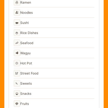
🍜
Ramen
🍝
Noodles
🍣
Sushi
🍚
Rice Dishes
🦐
Seafood
🥩
Wagyu
🍲
Hot Pot
🥢
Street Food
🍡
Sweets
🍘
Snacks
🍓
Fruits