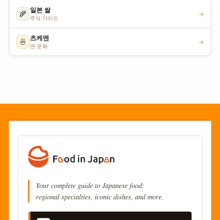
일본 쌀
🌾
→
주식 가이드
츠케멘
🍜
→
면 문화
Your complete guide to Japanese food:
regional specialties, iconic dishes, and more.