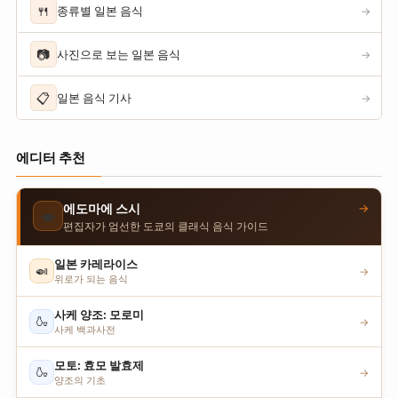
🍴
종류별 일본 음식
→
📷
사진으로 보는 일본 음식
→
📋
일본 음식 기사
→
에디터 추천
→
에도마에 스시
🍣
편집자가 엄선한 도쿄의 클래식 음식 가이드
일본 카레라이스
🍛
→
위로가 되는 음식
사케 양조: 모로미
🍶
→
사케 백과사전
모토: 효모 발효제
🍶
→
양조의 기초