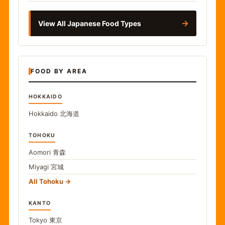
→
View All Japanese Food Types
FOOD BY AREA
HOKKAIDO
Hokkaido
北海道
TOHOKU
Aomori
青森
Miyagi
宮城
All Tohoku
KANTO
Tokyo
東京