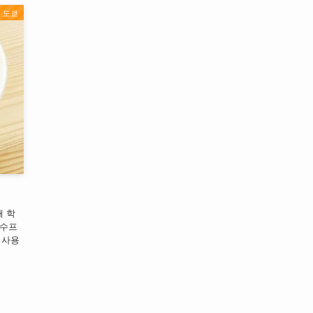
도쿄
때 학
 수프
 사용