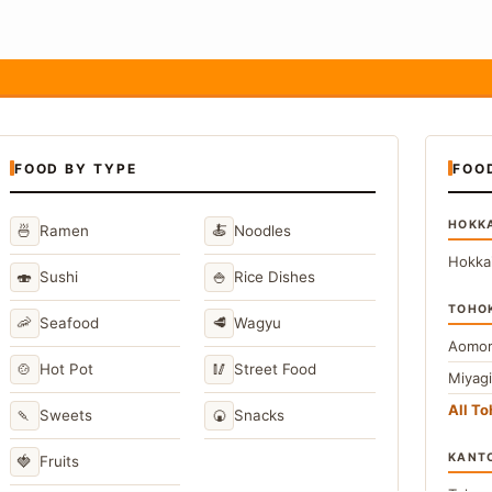
FOOD BY TYPE
FOO
HOKK
🍜
🍝
Ramen
Noodles
Hokka
🍣
🍚
Sushi
Rice Dishes
TOHO
🦐
🥩
Seafood
Wagyu
Aomor
🍲
🥢
Hot Pot
Street Food
Miyag
All T
🍡
🍘
Sweets
Snacks
KANT
🍓
Fruits