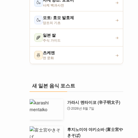
사케 양조: 모로미
🍶
→
사케 백과사전
모토: 효모 발효제
🍶
→
양조의 기초
일본 쌀
🌾
→
주식 가이드
츠케멘
🍜
→
면 문화
새 일본 음식 포스트
가라시 멘타이코 (辛子明太子)
2026년 8월 7일
후지노미야 야키소바 (富士宮や
きそば)