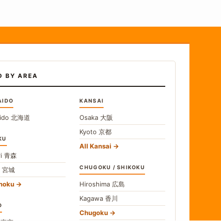
D BY AREA
AIDO
KANSAI
ido
北海道
Osaka
大阪
Kyoto
京都
KU
All Kansai
i
青森
CHUGOKU / SHIKOKU
i
宮城
ohoku
Hiroshima
広島
Kagawa
香川
O
Chugoku