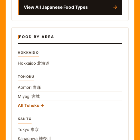
→
View All Japanese Food Types
FOOD BY AREA
HOKKAIDO
Hokkaido
北海道
TOHOKU
Aomori
青森
Miyagi
宮城
All Tohoku
KANTO
Tokyo
東京
Kanagawa
神奈川