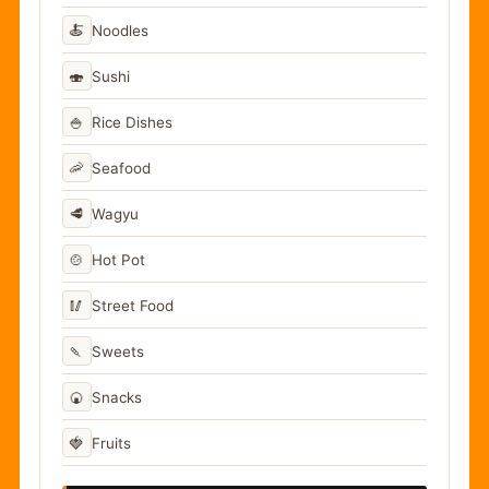
🍝
Noodles
🍣
Sushi
🍚
Rice Dishes
🦐
Seafood
🥩
Wagyu
🍲
Hot Pot
🥢
Street Food
🍡
Sweets
🍘
Snacks
🍓
Fruits