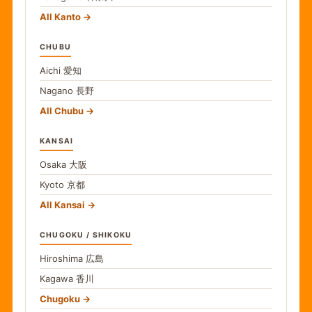
All Kanto
CHUBU
Aichi
愛知
Nagano
長野
All Chubu
KANSAI
Osaka
大阪
Kyoto
京都
All Kansai
CHUGOKU / SHIKOKU
Hiroshima
広島
Kagawa
香川
Chugoku