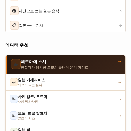
📷
사진으로 보는 일본 음식
→
📋
일본 음식 기사
→
에디터 추천
→
에도마에 스시
🍣
편집자가 엄선한 도쿄의 클래식 음식 가이드
일본 카레라이스
🍛
→
위로가 되는 음식
사케 양조: 모로미
🍶
→
사케 백과사전
모토: 효모 발효제
🍶
→
양조의 기초
일본 쌀