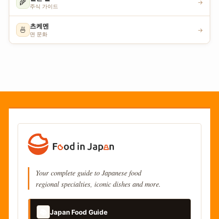
🌾
→
주식 가이드
츠케멘
🍜
→
면 문화
Your complete guide to Japanese food
regional specialties, iconic dishes and more.
📚
Japan Food Guide