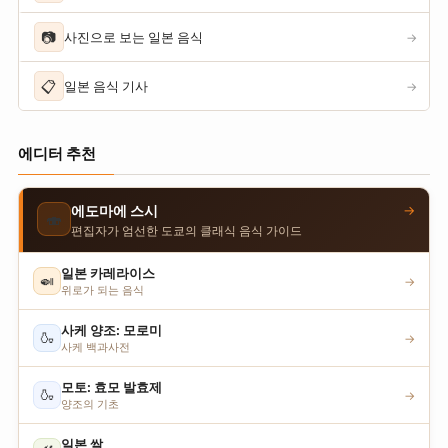
📷
사진으로 보는 일본 음식
→
📋
일본 음식 기사
→
에디터 추천
→
에도마에 스시
🍣
편집자가 엄선한 도쿄의 클래식 음식 가이드
일본 카레라이스
🍛
→
위로가 되는 음식
사케 양조: 모로미
🍶
→
사케 백과사전
모토: 효모 발효제
🍶
→
양조의 기초
일본 쌀