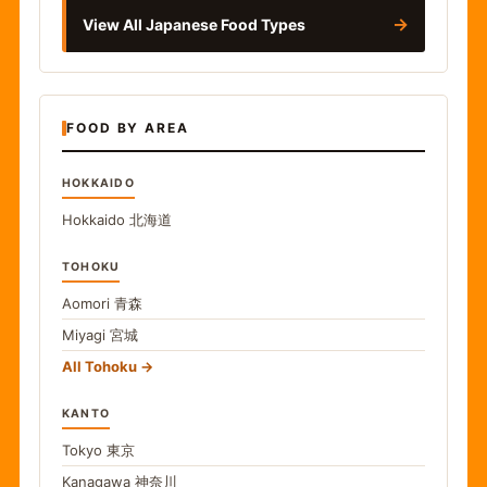
→
View All Japanese Food Types
FOOD BY AREA
HOKKAIDO
Hokkaido
北海道
TOHOKU
Aomori
青森
Miyagi
宮城
All Tohoku
KANTO
Tokyo
東京
Kanagawa
神奈川