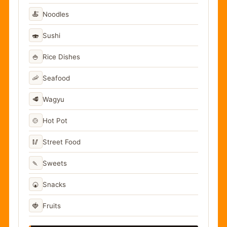
🍝
Noodles
🍣
Sushi
🍚
Rice Dishes
🦐
Seafood
🥩
Wagyu
🍲
Hot Pot
🥢
Street Food
🍡
Sweets
🍘
Snacks
🍓
Fruits