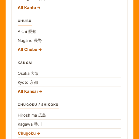
All Kanto
CHUBU
Aichi
愛知
Nagano
長野
All Chubu
KANSAI
Osaka
大阪
Kyoto
京都
All Kansai
CHUGOKU / SHIKOKU
Hiroshima
広島
Kagawa
香川
Chugoku