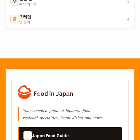
🌾
→
주식 가이드
츠케멘
🍜
→
면 문화
Your complete guide to Japanese food
regional specialties, iconic dishes and more.
📚
Japan Food Guide