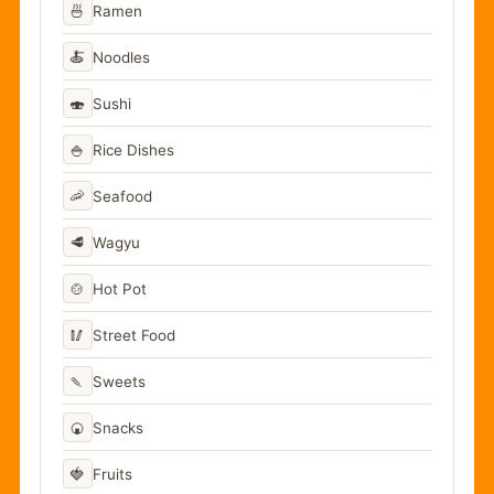
🍜
Ramen
🍝
Noodles
🍣
Sushi
🍚
Rice Dishes
🦐
Seafood
🥩
Wagyu
🍲
Hot Pot
🥢
Street Food
🍡
Sweets
🍘
Snacks
🍓
Fruits