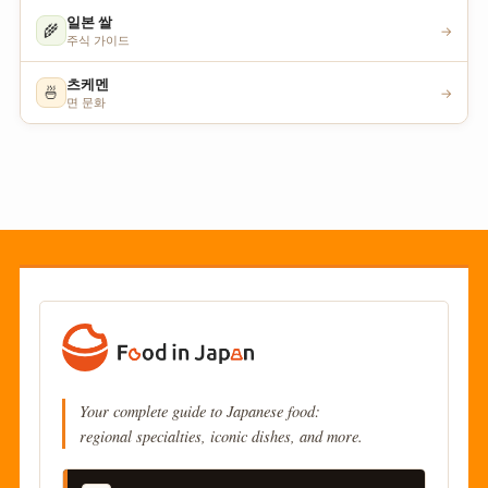
일본 쌀
🌾
→
주식 가이드
츠케멘
🍜
→
면 문화
Your complete guide to Japanese food:
regional specialties, iconic dishes, and more.