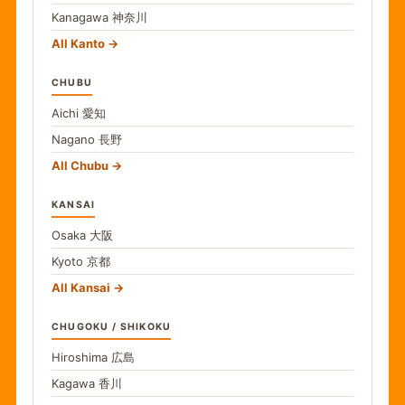
Kanagawa
神奈川
All Kanto
CHUBU
Aichi
愛知
Nagano
長野
All Chubu
KANSAI
Osaka
大阪
Kyoto
京都
All Kansai
CHUGOKU / SHIKOKU
Hiroshima
広島
Kagawa
香川