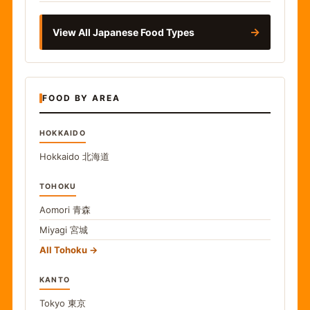
→
View All Japanese Food Types
FOOD BY AREA
HOKKAIDO
Hokkaido
北海道
TOHOKU
Aomori
青森
Miyagi
宮城
All Tohoku
KANTO
Tokyo
東京