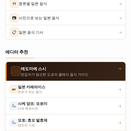
🍴
종류별 일본 음식
→
📷
사진으로 보는 일본 음식
→
📋
일본 음식 기사
→
에디터 추천
→
에도마에 스시
🍣
편집자가 엄선한 도쿄의 클래식 음식 가이드
일본 카레라이스
🍛
→
위로가 되는 음식
사케 양조: 모로미
🍶
→
사케 백과사전
모토: 효모 발효제
🍶
→
양조의 기초