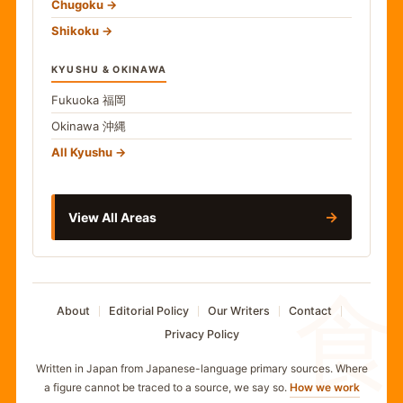
Chugoku
Shikoku
KYUSHU & OKINAWA
Fukuoka
福岡
Okinawa
沖縄
All Kyushu
→
View All Areas
食
About
Editorial Policy
Our Writers
Contact
Privacy Policy
Written in Japan from Japanese-language primary sources. Where
a figure cannot be traced to a source, we say so.
How we work