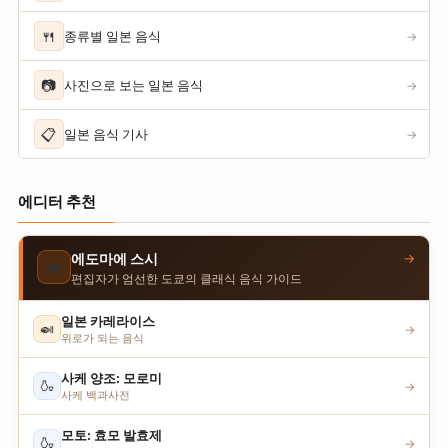
🍴
종류별 일본 음식
→
📷
사진으로 보는 일본 음식
→
📋
일본 음식 기사
→
에디터 추천
→
에도마에 스시
🍣
편집자가 엄선한 도쿄의 클래식 음식 가이드
일본 카레라이스
🍛
→
위로가 되는 음식
사케 양조: 모로미
🍶
→
사케 백과사전
모토: 효모 발효제
🍶
→