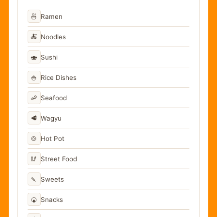
🍜
Ramen
🍝
Noodles
🍣
Sushi
🍚
Rice Dishes
🦐
Seafood
🥩
Wagyu
🍲
Hot Pot
🥢
Street Food
🍡
Sweets
🍘
Snacks