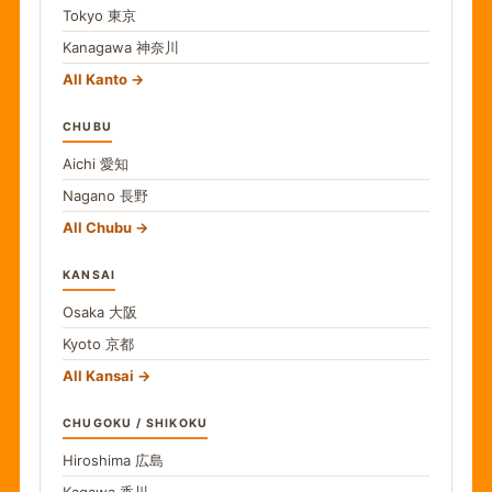
Tokyo
東京
Kanagawa
神奈川
All Kanto
CHUBU
Aichi
愛知
Nagano
長野
All Chubu
KANSAI
Osaka
大阪
Kyoto
京都
All Kansai
CHUGOKU / SHIKOKU
Hiroshima
広島