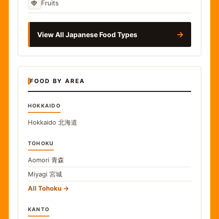
🍓
Fruits
→
View All Japanese Food Types
FOOD BY AREA
HOKKAIDO
Hokkaido
北海道
TOHOKU
Aomori
青森
Miyagi
宮城
All Tohoku
KANTO