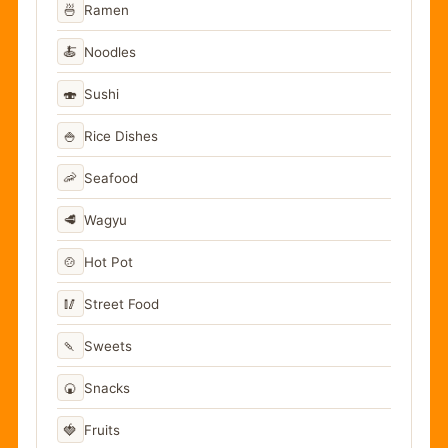
🍜
Ramen
🍝
Noodles
🍣
Sushi
🍚
Rice Dishes
🦐
Seafood
🥩
Wagyu
🍲
Hot Pot
🥢
Street Food
🍡
Sweets
🍘
Snacks
🍓
Fruits