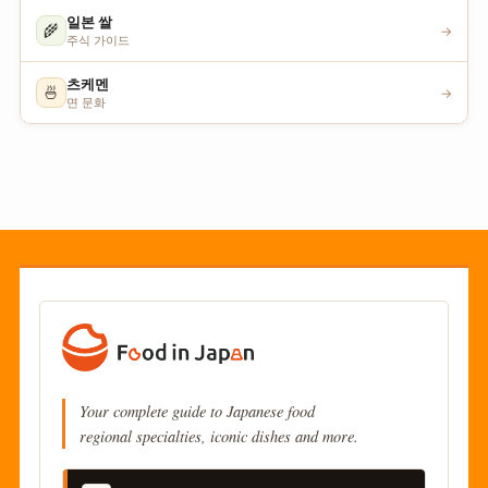
일본 쌀
🌾
→
주식 가이드
츠케멘
🍜
→
면 문화
Your complete guide to Japanese food
regional specialties, iconic dishes and more.