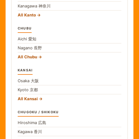
Kanagawa
神奈川
All Kanto
CHUBU
Aichi
愛知
Nagano
長野
All Chubu
KANSAI
Osaka
大阪
Kyoto
京都
All Kansai
CHUGOKU / SHIKOKU
Hiroshima
広島
Kagawa
香川