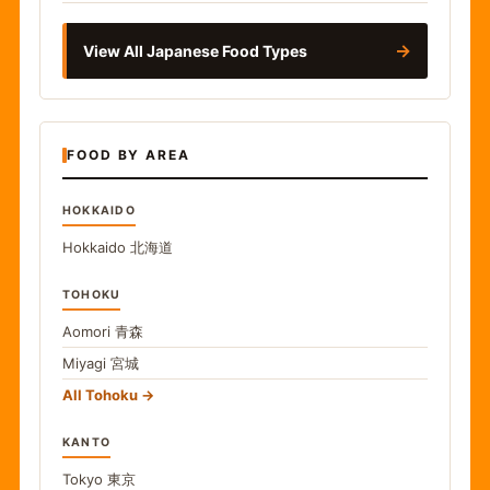
→
View All Japanese Food Types
FOOD BY AREA
HOKKAIDO
Hokkaido
北海道
TOHOKU
Aomori
青森
Miyagi
宮城
All Tohoku
KANTO
Tokyo
東京