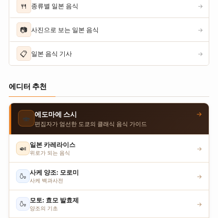
🍴
종류별 일본 음식
→
📷
사진으로 보는 일본 음식
→
📋
일본 음식 기사
→
에디터 추천
→
에도마에 스시
🍣
편집자가 엄선한 도쿄의 클래식 음식 가이드
일본 카레라이스
🍛
→
위로가 되는 음식
사케 양조: 모로미
🍶
→
사케 백과사전
모토: 효모 발효제
🍶
→
양조의 기초