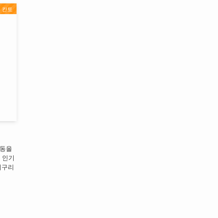
칸토
우동을
 인기
너구리