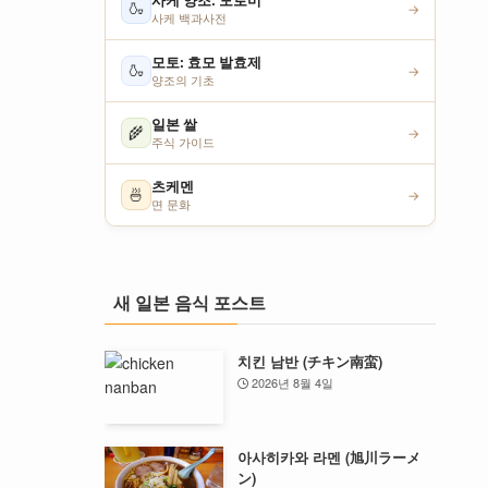
사케 양조: 모로미
🍶
→
사케 백과사전
모토: 효모 발효제
🍶
→
양조의 기초
일본 쌀
🌾
→
주식 가이드
츠케멘
🍜
→
면 문화
새 일본 음식 포스트
치킨 남반 (チキン南蛮)
2026년 8월 4일
아사히카와 라멘 (旭川ラーメ
ン)