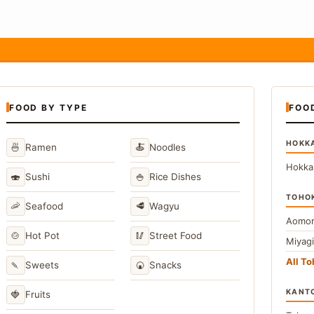
FOOD BY TYPE
FOO
HOKK
🍜
🍝
Ramen
Noodles
Hokka
🍣
🍚
Sushi
Rice Dishes
TOHO
🦐
🥩
Seafood
Wagyu
Aomor
🍲
🥢
Hot Pot
Street Food
Miyag
All T
🍡
🍘
Sweets
Snacks
KANT
🍓
Fruits