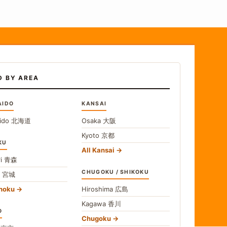
D BY AREA
AIDO
KANSAI
ido
北海道
Osaka
大阪
Kyoto
京都
KU
All Kansai
i
青森
CHUGOKU / SHIKOKU
i
宮城
ohoku
Hiroshima
広島
Kagawa
香川
O
Chugoku