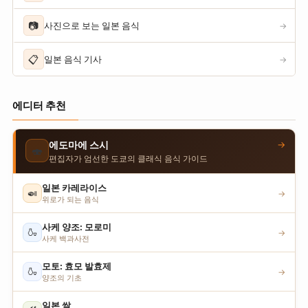
📷
사진으로 보는 일본 음식
→
📋
일본 음식 기사
→
에디터 추천
→
에도마에 스시
🍣
편집자가 엄선한 도쿄의 클래식 음식 가이드
일본 카레라이스
🍛
→
위로가 되는 음식
사케 양조: 모로미
🍶
→
사케 백과사전
모토: 효모 발효제
🍶
→
양조의 기초
일본 쌀