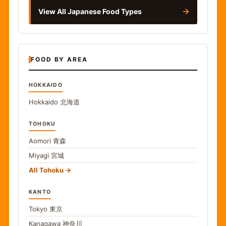
→
View All Japanese Food Types
FOOD BY AREA
HOKKAIDO
Hokkaido
北海道
TOHOKU
Aomori
青森
Miyagi
宮城
All Tohoku
KANTO
Tokyo
東京
Kanagawa
神奈川