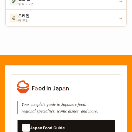
🌾
→
주식 가이드
츠케멘
🍜
→
면 문화
Your complete guide to Japanese food:
regional specialties, iconic dishes, and more.
📚
Japan Food Guide