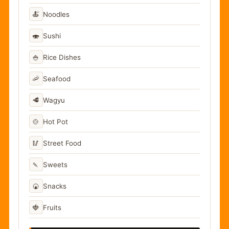
🍝
Noodles
🍣
Sushi
🍚
Rice Dishes
🦐
Seafood
🥩
Wagyu
🍲
Hot Pot
🥢
Street Food
🍡
Sweets
🍘
Snacks
🍓
Fruits