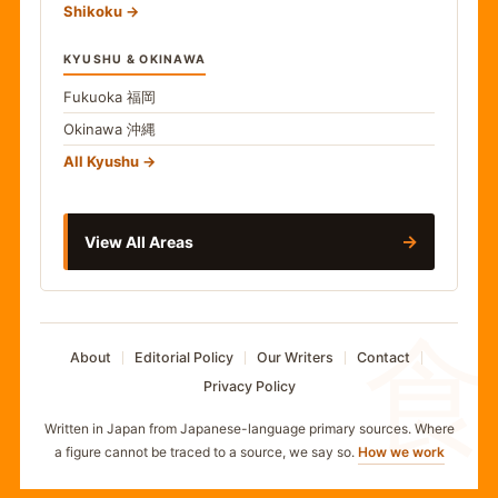
Shikoku
KYUSHU & OKINAWA
Fukuoka
福岡
Okinawa
沖縄
All Kyushu
→
View All Areas
食
About
Editorial Policy
Our Writers
Contact
Privacy Policy
Written in Japan from Japanese-language primary sources. Where
a figure cannot be traced to a source, we say so.
How we work