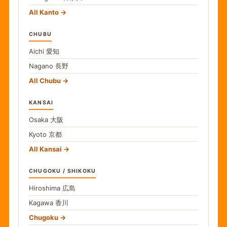
All Kanto
CHUBU
Aichi
愛知
Nagano
長野
All Chubu
KANSAI
Osaka
大阪
Kyoto
京都
All Kansai
CHUGOKU / SHIKOKU
Hiroshima
広島
Kagawa
香川
Chugoku