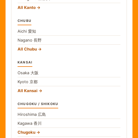
All Kanto
CHUBU
Aichi
愛知
Nagano
長野
All Chubu
KANSAI
Osaka
大阪
Kyoto
京都
All Kansai
CHUGOKU / SHIKOKU
Hiroshima
広島
Kagawa
香川
Chugoku