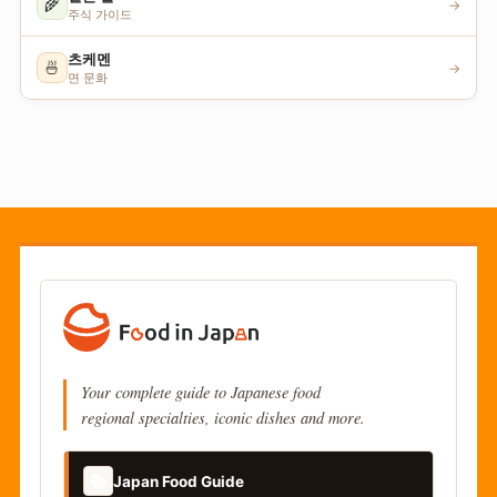
🌾
→
주식 가이드
츠케멘
🍜
→
면 문화
Your complete guide to Japanese food
regional specialties, iconic dishes and more.
📚
Japan Food Guide