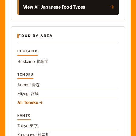
→
View All Japanese Food Types
FOOD BY AREA
HOKKAIDO
Hokkaido
北海道
TOHOKU
Aomori
青森
Miyagi
宮城
All Tohoku
KANTO
Tokyo
東京
Kanagawa
神奈川