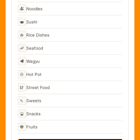
🍝
Noodles
🍣
Sushi
🍚
Rice Dishes
🦐
Seafood
🥩
Wagyu
🍲
Hot Pot
🥢
Street Food
🍡
Sweets
🍘
Snacks
🍓
Fruits