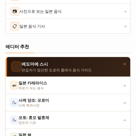
📷
사진으로 보는 일본 음식
→
📋
일본 음식 기사
→
에디터 추천
→
에도마에 스시
🍣
편집자가 엄선한 도쿄의 클래식 음식 가이드
일본 카레라이스
🍛
→
위로가 되는 음식
사케 양조: 모로미
🍶
→
사케 백과사전
모토: 효모 발효제
🍶
→
양조의 기초
일본 쌀