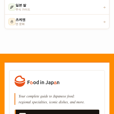
일본 쌀
🌾
→
주식 가이드
츠케멘
🍜
→
면 문화
Your complete guide to Japanese food:
regional specialties, iconic dishes, and more.