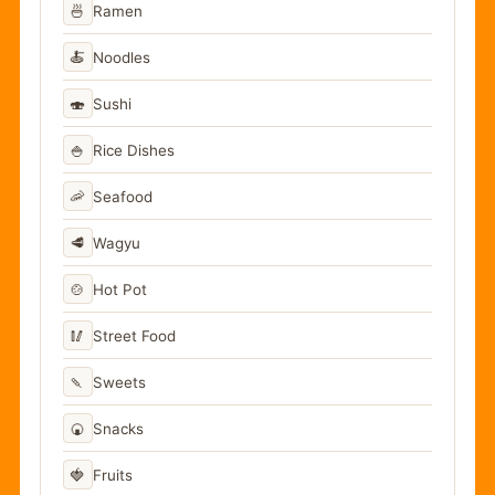
🍜
Ramen
🍝
Noodles
🍣
Sushi
🍚
Rice Dishes
🦐
Seafood
🥩
Wagyu
🍲
Hot Pot
🥢
Street Food
🍡
Sweets
🍘
Snacks
🍓
Fruits