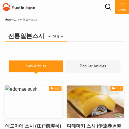
MENU
ホーム
전통일본스시
전통일본스시
– tag –
New Articles
Popular Articles
도쿄
치바
에도마에 스시 (江戸前寿司)
다테마키 스시 (伊達巻き寿