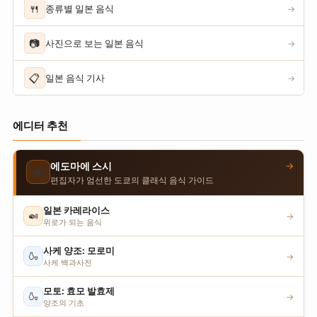
🍴
종류별 일본 음식
→
📷
사진으로 보는 일본 음식
→
📋
일본 음식 기사
→
에디터 추천
→
에도마에 스시
🍣
편집자가 엄선한 도쿄의 클래식 음식 가이드
일본 카레라이스
🍛
→
위로가 되는 음식
사케 양조: 모로미
🍶
→
사케 백과사전
모토: 효모 발효제
🍶
→
양조의 기초