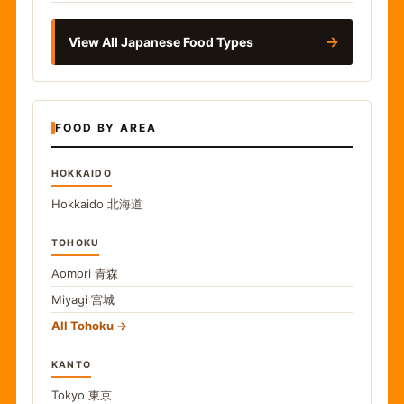
→
View All Japanese Food Types
FOOD BY AREA
HOKKAIDO
Hokkaido
北海道
TOHOKU
Aomori
青森
Miyagi
宮城
All Tohoku
KANTO
Tokyo
東京