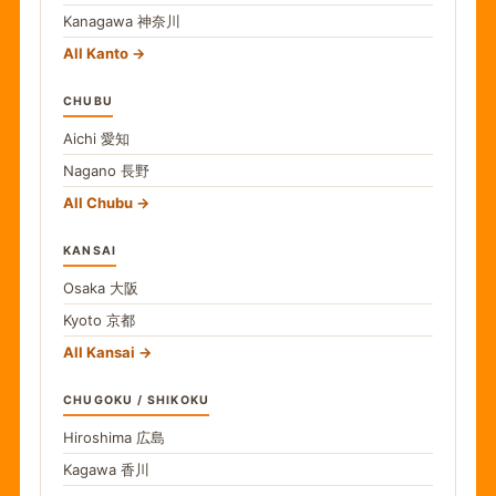
Kanagawa
神奈川
All Kanto
CHUBU
Aichi
愛知
Nagano
長野
All Chubu
KANSAI
Osaka
大阪
Kyoto
京都
All Kansai
CHUGOKU / SHIKOKU
Hiroshima
広島
Kagawa
香川