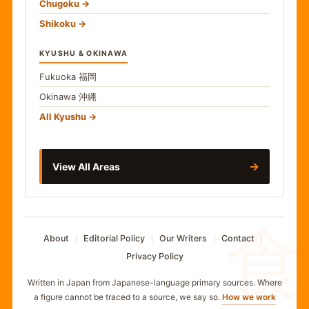
Chugoku
Shikoku
KYUSHU & OKINAWA
Fukuoka
福岡
Okinawa
沖縄
All Kyushu
→
View All Areas
食
About
Editorial Policy
Our Writers
Contact
Privacy Policy
Written in Japan from Japanese-language primary sources. Where
a figure cannot be traced to a source, we say so.
How we work